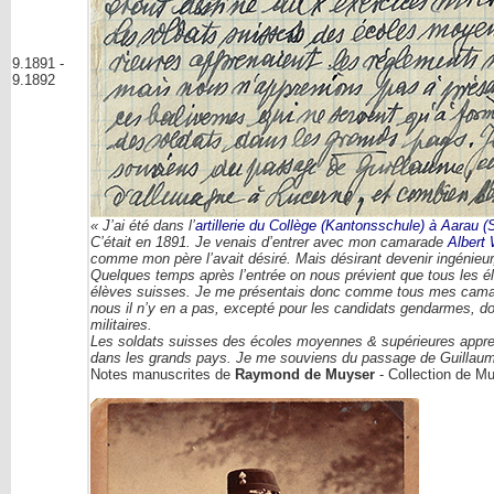
9.1891 -
9.1892
« J’ai été dans l’
artillerie du Collège (Kantonsschule) à Aarau (
C’était en 1891. Je venais d’entrer avec mon camarade
Albert 
comme mon père l’avait désiré. Mais désirant devenir ingénieur, 
Quelques temps après l’entrée on nous prévient que tous les élè
élèves suisses. Je me présentais donc comme tous mes camarade
nous il n’y en a pas, excepté pour les candidats gendarmes, dou
militaires.
Les soldats suisses des écoles moyennes & supérieures apprena
dans les grands pays. Je me souviens du passage de Guillau
Notes manuscrites de
Raymond de Muyser
- Collection de M