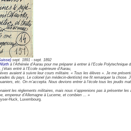
Suisse)
sept. 1891 - sept. 1892
Würth
à l’Athénée d’Aarau pour me préparer à entrer à l’Ecole Polytechnique d
j’étais entré à l’Ecole supérieure d’Aarau,
ves avaient à suivre leur cours militaire. « Tous les élèves ». Je me présent
s du pays. Le colonel (un médecin-dentiste) me fit remarquer la chose. Je l
aniers, etc. On m’accepta. Nous devions entrer à l’école tous les jeudis mati
ient les règlements militaires, mais nous n’apprenions pas à présenter les a
me, empereur d’Allemagne à Lucerne, et combien … »
uyser-Huck, Luxembourg.