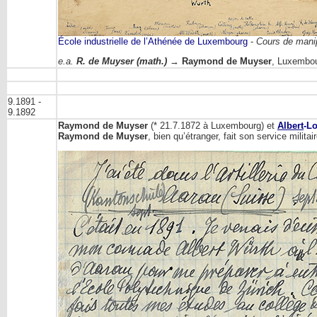
École industrielle de l’Athénée de Luxembourg
-
Cours de mani
e.a.
R. de Muyser (math.)
→
Raymond de Muyser
, Luxembo
9.1891 -
9.1892
Raymond de Muyser
(* 21.7.1872 à Luxembourg) et
Albert
-L
Raymond de Muyser
, bien qu’étranger, fait son service milit