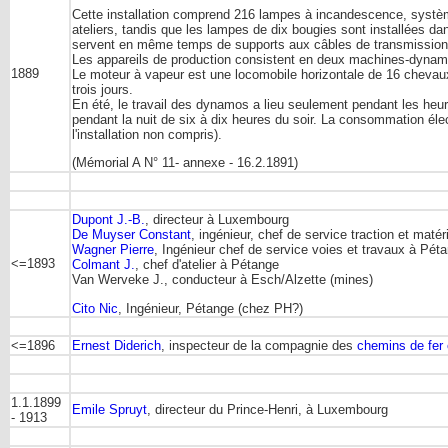
Cette installation comprend 216 lampes à incandescence, systèm
ateliers, tandis que les lampes de dix bougies sont installées 
servent en même temps de supports aux câbles de transmission
Les appareils de production consistent en deux machines-dyna
1889
Le moteur à vapeur est une locomobile horizontale de 16 chevaux-
trois jours.
En été, le travail des dynamos a lieu seulement pendant les heur
pendant la nuit de six à dix heures du soir. La consommation élec
l'installation non compris).
(Mémorial A N° 11- annexe - 16.2.1891)
Dupont J.-B.
, directeur à Luxembourg
De Muyser Constant
, ingénieur, chef de service traction et maté
Wagner Pierre
, Ingénieur chef de service voies et travaux à Pét
<=1893
Colmant J.
, chef d'atelier à Pétange
Van Werveke J., conducteur à Esch/Alzette (mines)
Cito Nic
, Ingénieur, Pétange (chez PH?)
<=1896
Ernest Diderich
, inspecteur de la compagnie des
chemins de fer 
1.1.1899
Emile Spruyt
, directeur du Prince-Henri, à Luxembourg
- 1913