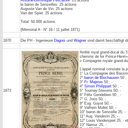
Antoine-Dominique Pescatore
: 25 actions
le baron de Senzeilles: 25 actions
Auguste Van de Vin: 25 actions
Van der Spiet: 25 actions
Total: 50.000 actions.
(Mémorial A - N° 16 / 11 juillet 1871)
1870
Die PH - Ingenieure
Dagois
und
Wagner
sind damit beschäftigt d
Arrêté royal grand-ducal du 
chemins de fer Prince-Henri»
« Compagnie royale grand-du
L'appel nominal constate la 
1° La Compagnie des Bassins 
2°
baron de Blochausen
50 ; 
3°
Fr. Majerus
50 ; -
4°
Simon Philippart
50 ; -
5° Tournay-Stevens 50; -
1873
6° Félix Gendebien 50 ; -
7° G. Joris 50; -
8° Eug. Guyot 50; -
9° Valfrein Mollet 50; -
10° baron de Senzeille 25; -
11° Aug. Vandevin 25; -
12° Louis Vanderspiel 25; - e
13° Namur. 25, -