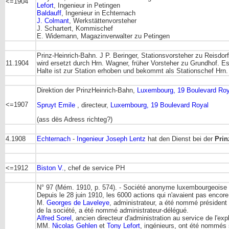
<=1904
Lefort
, Ingenieur in Petingen
Baldauff
, Ingenieur in Echternach
J. Colmant
, Werkstättenvorsteher
J. Schartert, Kommischef
E. Widemann, Magazinverwalter zu Petingen
Prinz-Heinrich-Bahn. J P. Beringer, Stationsvorsteher zu Reisdo
11.1904
wird ersetzt durch Hrn. Wagner, früher Vorsteher zu Grundhof. E
Halte ist zur Station erhoben und bekommt als Stationschef Hrn
Direktion der PrinzHeinrich-Bahn,
Luxembourg, 19 Boulevard Roy
<=1907
Spruyt Emile
, directeur,
Luxembourg, 19 Boulevard Royal
(ass dës Adress richteg?)
4.1908
Echternach
-
Ingenieur Joseph Lentz
hat den Dienst bei der
Prin
<=1912
Biston V.
, chef de service PH
N° 97 (Mém. 1910, p. 574). - Société anonyme luxembourgeoise 
Depuis le 28 juin 1910, les 6000 actions qui n'avaient pas enco
M.
Georges de Laveleye
, administrateur, a été nommé président
de la société, a été nommé administrateur-délégué.
Alfred Sorel
, ancien directeur d'administration au service de l'ex
MM.
Nicolas Gehlen
et
Tony Lefort
, ingénieurs, ont été nommés 