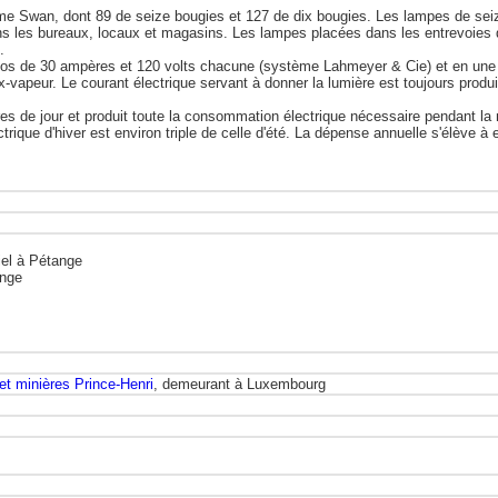
e Swan, dont 89 de seize bougies et 127 de dix bougies. Les lampes de seize
dans les bureaux, locaux et magasins. Les lampes placées dans les entrevoie
.
mos de 30 ampères et 120 volts chacune (système Lahmeyer & Cie) et en une
vapeur. Le courant électrique servant à donner la lumière est toujours produi
es de jour et produit toute la consommation électrique nécessaire pendant la n
trique d'hiver est environ triple de celle d'été. La dépense annuelle s'élève 
riel à Pétange
ange
et minières Prince-Henri
, demeurant à Luxembourg