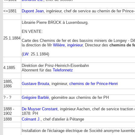
<=1881
Dupont Jean
, ingénieur, chef de service au chemin de fer Prince
Librairie Pierre BRÜCK à Luxembourg.
EN VENTE:
25.1.1884
Carte des Chemins de fer et des bassins miniers de Longwy - D
la direction de Mr
Wilière, ingénieur
, Directeur des
chemins de fe
(
LW
: 25.1.1884)
Direktion der Prinz-Heinrich-Eisenbahn
4.1885
Abonnent für das
Telefonnetz
1885,
Gustave Brouta
, ingénieur,
chemins de fer Prince-Henri
1886
? - ?
Grégoire Barblé
, géomètre aux chemins de fer PH
1888 -
De Muyser Constant
, ingénieur Aachen, chef de service traction
1902
1878: PH
1888
Colmant J.
, chef d'atelier à Pétange
Installation de l'éclairage électrique de Société anonyme luxemb