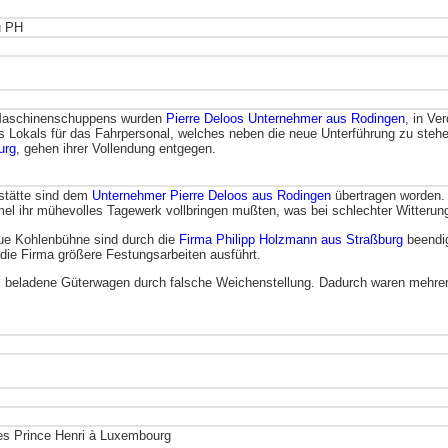
u PH
en Maschinenschuppens wurden
Pierre Deloos Unternehmer aus Rodingen
, in Ve
 Lokals für das Fahrpersonal, welches neben die neue Unterführung zu steh
urg
, gehen ihrer Vollendung entgegen.
kstätte sind dem
Unternehmer Pierre Deloos aus Rodingen
übertragen worden. 
immel ihr mühevolles Tagewerk vollbringen mußten, was bei schlechter Witter
ue Kohlenbühne sind durch die
Firma Philipp Holzmann aus Straßburg
beendig
 die Firma größere Festungsarbeiten ausführt.
i beladene Güterwagen durch falsche Weichenstellung. Dadurch waren mehrer
es Prince Henri à Luxembourg