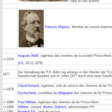
Total 50.000 actions.
François Majerus
, Membre du conseil d'admini
Auguste Wolff
, ingénieur des minières de la société Prince-Henri
<=1878
(
LIL
: 29.12.1878)
Die Verwaltung der P.H.-Bahn lag anfangs in den Händen der "Co
1877
Gesellschaft liquidiert und im Jahre 1877 durch eine neue Gesel
Clavel Armand
, ingénieur, chef de service des chemins de fer P
<=1878
Duchscherer
, contrôleur du
télégraphe
des chemins de fer Prince
<=1880
Paul Willière
, ingénieur des chemins de fer Prince-Henri
<=1880
Willière
, Léotard,
Biston
,
Diderich
, administration PH
<=1881
Bondroit Ed.
, chef de section