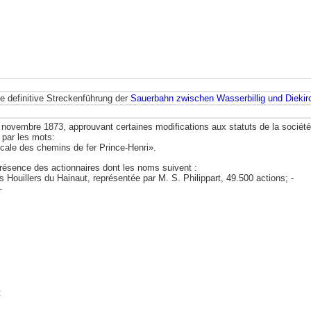
ie definitive Streckenführung der
Sauerbahn zwischen Wasserbillig und Diekir
3 novembre 1873, approuvant certaines modifications aux statuts de la socié
 par les mots:
cale des chemins de fer Prince-Henri».
présence des actionnaires dont les noms suivent :
Houillers du Hainaut, représentée par M. S. Philippart, 49.500 actions; -
-
t