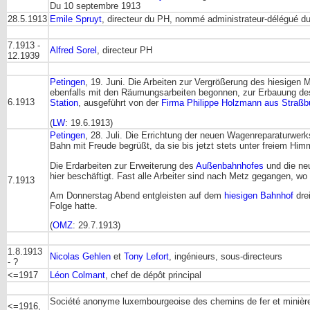
Du 10 septembre 1913
28.5.1913
Emile Spruyt
, directeur du PH, nommé administrateur-délégué d
7.1913 -
Alfred Sorel
, directeur PH
12.1939
Petingen
, 19. Juni. Die Arbeiten zur Vergrößerung des hiesig
ebenfalls mit den Räumungsarbeiten begonnen, zur Erbauung des
6.1913
Station
, ausgeführt von der
Firma Philippe Holzmann aus Straßb
(
LW
: 19.6.1913)
Petingen
, 28. Juli. Die Errichtung der neuen Wagenreparaturwer
Bahn mit Freude begrüßt, da sie bis jetzt stets unter freiem H
Die Erdarbeiten zur Erweiterung des
Außenbahnhofes
und die ne
hier beschäftigt. Fast alle Arbeiter sind nach Metz gegangen, wo
7.1913
Am Donnerstag Abend entgleisten auf dem
hiesigen Bahnhof
dre
Folge hatte.
(
OMZ
: 29.7.1913)
1.8.1913
Nicolas Gehlen
et
Tony Lefort
, ingénieurs, sous-directeurs
- ?
<=1917
Léon Colmant
, chef de dépôt principal
Société anonyme luxembourgeoise des chemins de fer et minièr
<=1916,