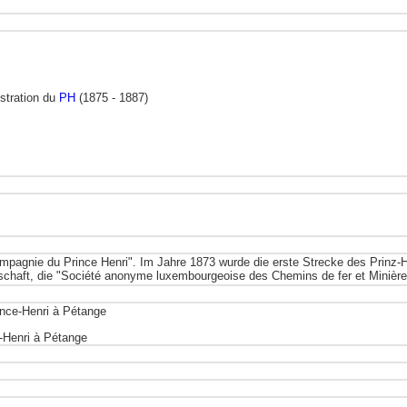
stration du
PH
(1875 - 1887)
mpagnie du Prince Henri". Im Jahre 1873 wurde die erste Strecke des Prinz-H
lschaft, die "Société anonyme luxembourgeoise des Chemins de fer et Minières
rince-Henri à Pétange
-Henri à Pétange