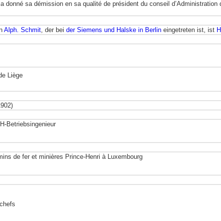
a donné sa démission en sa qualité de président du conseil d’Administration 
hn
Alph. Schmit
, der bei
der Siemens und Halske in Berlin
eingetreten ist, ist
H
de Liège
1902)
PH-Betriebsingenieur
mins de fer et minières Prince-Henri à Luxembourg
tchefs