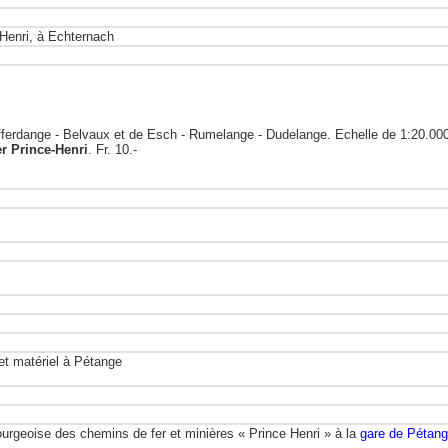
-Henri, à Echternach
ifferdange - Belvaux et de Esch - Rumelange - Dudelange. Echelle de 1:20.0
r Prince-Henri
. Fr. 10.-
 et matériel à Pétange
ourgeoise des chemins de fer et minières « Prince Henri » à la
gare de Pétan