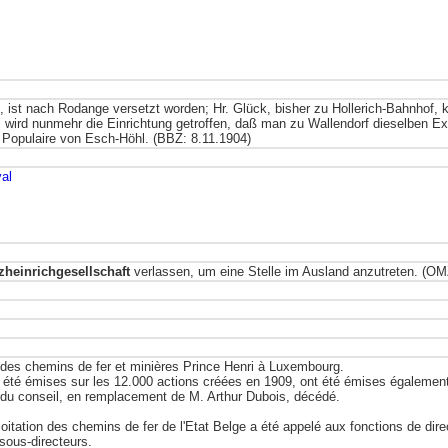
rf, ist nach Rodange versetzt worden; Hr. Glück, bisher zu Hollerich-Bahnhof
s wird nunmehr die Einrichtung getroffen, daß man zu Wallendorf dieselben E
. Populaire von Esch-Höhl. (BBZ: 8.11.1904)
al
zheinrichgesellschaft
verlassen, um eine Stelle im Ausland anzutreten. (OM
des chemins de fer et minières Prince Henri à Luxembourg.
re été émises sur les 12.000 actions créées en 1909, ont été émises égalemen
 du conseil, en remplacement de M. Arthur Dubois, décédé.
ploitation des chemins de fer de l'Etat Belge a été appelé aux fonctions de dire
sous-directeurs.