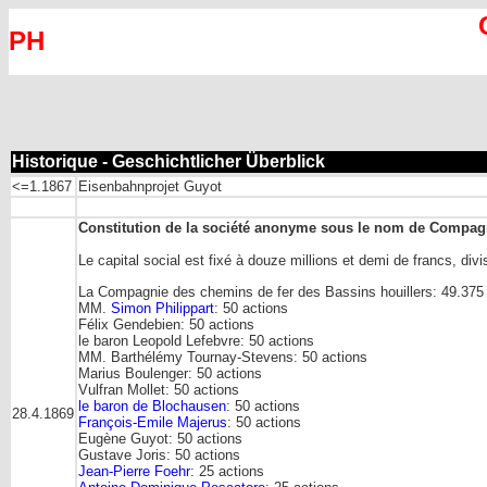
PH
Historique - Geschichtlicher Überblick
<=1.1867
Eisenbahnprojet Guyot
Constitution de la société anonyme sous le nom de Compagn
Le capital social est fixé à douze millions et demi de francs, di
La Compagnie des chemins de fer des Bassins houillers: 49.375 
MM.
Simon Philippart
: 50 actions
Félix Gendebien: 50 actions
le baron Leopold Lefebvre: 50 actions
MM. Barthélémy Tournay-Stevens: 50 actions
Marius Boulenger: 50 actions
Vulfran Mollet: 50 actions
le baron de Blochausen
: 50 actions
28.4.1869
François-Emile Majerus
: 50 actions
Eugène Guyot: 50 actions
Gustave Joris: 50 actions
Jean-Pierre Foehr
: 25 actions