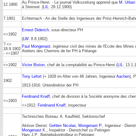
Au Prince-Henri. - Le journal Volkszeitung apprend que
M. Urban
12.1900
à Steinsel. (
LIL
: 29.12.1900)
7.1901
Echternach - An die Stelle des Ingenieurs der Prinz-Heinrich-Ba
Ernest Diderich
, sous-directeur PH
<=1902
(
LW
: 8.8.1902)
? <=
Paul Mongenast
, ingénieur civil des mines de l'Ecole des Mines 
18.9.1902
Ateliers des Chemins de fer PH à Pétange
- <=1907
<=1902
Victor Biston
, chef de la comptabilité au Prince-Henri (
LIL
: 13.1.
Tony Lefort
(+ 1928 im Alter von 48 Jahren, Ingenieur
Aachen
), 
1902
1913-1916: Unterdirektor der PH
Ferdinand Knaff
, chef de division à la Société anonyme des che
<=1903
<=1912:
Ferdinand Knaff
, inspecteur
Technisches Büreau: A. Kauffeld, Sektionschef
Aktiver Dienst:
Gehlen Nicolas
,
Mongenast P.
, Ingenieur - Diens
Mongenast
K., Inspektor - Dienstchef zu Petingen
Hary J.P., Betriebskontrolleur in Petingen