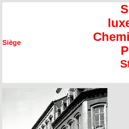
S
lux
Chemin
Siège
P
S