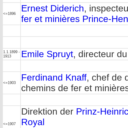
Ernest Diderich
, inspecte
<=1896
fer et minières Prince-Hen
Emile Spruyt
, directeur d
1.1.1899 -
1913
Ferdinand Knaff
, chef de 
<=1903
chemins de fer et minièr
Direktion der
Prinz-Heinri
Royal
<=1907