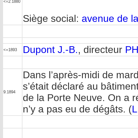
<=2.1880
Siège social:
avenue de l
Dupont J.-B.
, directeur
P
<=1893
Dans l’après-midi de mar
s’était déclaré au bâtimen
9.1894
de la Porte Neuve. On a ré
n’y a pas eu de dégâts. (
L