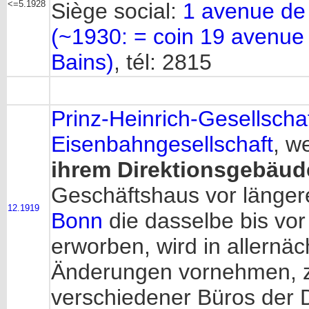
<=5.1928
Siège social:
1 avenue de
(~1930: = coin 19 avenue 
Bains)
, tél: 2815
Prinz-Heinrich-Gesellschaf
Eisenbahngesellschaft
, w
ihrem Direktionsgebäud
Geschäftshaus vor länger
12.1919
Bonn
die dasselbe bis vor 
erworben, wird in allernä
Änderungen vornehmen, 
verschiedener Büros der Dir