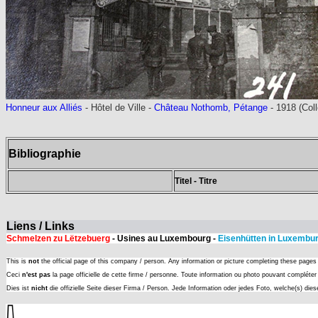
Honneur aux Alliés
- Hôtel de Ville -
Château Nothomb, Pétange
- 1918 (Col
Bibliographie
Titel - Titre
Liens / Links
Schmelzen zu Lëtzebuerg
- Usines au Luxembourg -
Eisenhütten in Luxembu
This is
not
the official page of this company / person. Any information or picture completing these page
Ceci
n'est pas
la page officielle de cette firme / personne. Toute information ou photo pouvant complét
Dies ist
nicht
die offizielle Seite dieser Firma / Person. Jede Information oder jedes Foto, welche(s) die