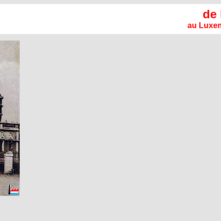
de
au Luxem