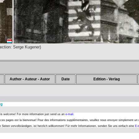
lection: Serge Kugener)
Author - Auteur - Autor
Date
Edition - Verlag
rg
s is welcome! For more information just send us an
e-mail.
er ces pages est la bienvenue! Pour des informations supplémentaires, veuillez nous envoyer simplement un
se Seiten vervollständigen, ist herzlich willkommen! Für mehr Informationen, senden Sie uns einfach eine
E-m