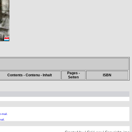
Pages -
Contents - Contenu - Inhalt
ISBN
Seiten
e-mail.
ail
.