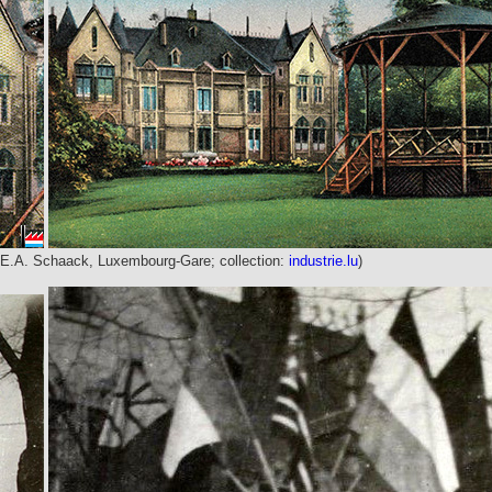
 E.A. Schaack, Luxembourg-Gare; collection:
industrie.lu
)