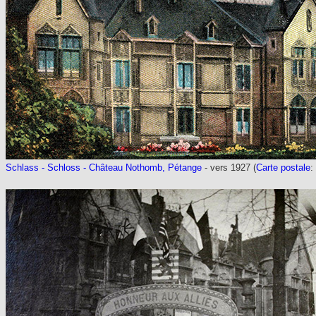
Schlass - Schloss - Château Nothomb, Pétange
- vers 1927 (
Carte postale
: