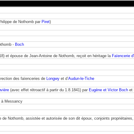
Philippe de Nothomb par
Piret
)
Nothomb -
Boch
18) et épouse de Jean-Antoine de Nothomb, reçoit en héritage la
Faïencerie d
direction des faïenceries de
Longwy
et d’
Audun-le-Tiche
vière
(avec effet rétroactif à partir du 1.8.1841) par
Eugène et Victor Boch
et 
 à Messancy
de Nothomb, assistée et autorisée de son dit époux, conjoints propriétaires