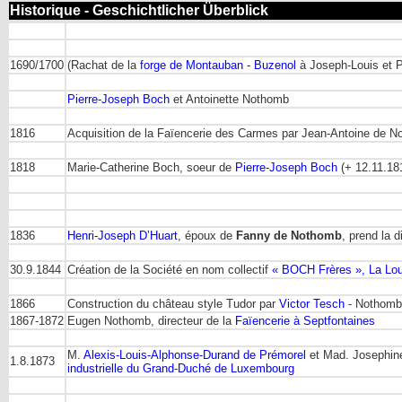
Historique - Geschichtlicher Überblick
1690/1700
(Rachat de la
forge de Montauban - Buzenol
à Joseph-Louis et 
Pierre-Joseph Boch
et Antoinette Nothomb
1816
Acquisition de la Faïencerie des Carmes par Jean-Antoine de 
1818
Marie-Catherine Boch, soeur de
Pierre-Joseph Boch
(+ 12.11.18
1836
Henri-Joseph D’Huart
, époux de
Fanny de Nothomb
, prend la 
30.9.1844
Création de la Société en nom collectif
« BOCH Frères », La Lou
1866
Construction du château style Tudor par
Victor Tesch
- Nothomb
1867-1872
Eugen Nothomb, directeur de la
Faïencerie à Septfontaines
M.
Alexis-Louis-Alphonse-Durand de Prémorel
et Mad. Josephine 
1.8.1873
industrielle du Grand-Duché de Luxembourg