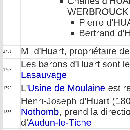
Charles d'HUA
WERBROUCK (
Pierre d'HU
Bertrand d'
M. d'Huart, propriétaire d
1751
Les barons d'Huart sont les
1762
Lasauvage
L'
Usine de Moulaine
est r
1795
Henri-Joseph d’Huart (18
Nothomb
, prend la direct
1835
d’
Audun-le-Tiche