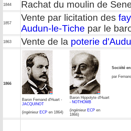
Rachat du moulin de Senel
1844
Vente par licitation des
fa
1857
Audun-le-Tiche
par le bar
Vente de la
poterie d'Audu
1863
Société en
par Fernand
1866
Baron Hippolyte d'Huart
Baron Fernand d'Huart -
-
NOTHOMB
JACQUINOT
(ingénieur
ECP
en
(ingénieur
ECP
en 1864)
1866)