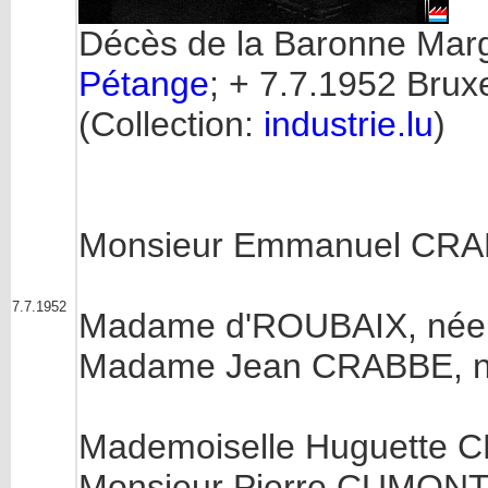
Décès de la Baronne Margu
Pétange
; + 7.7.1952 Bru
(Collection:
industrie.lu
)
Monsieur Emmanuel CR
7.7.1952
Madame d'ROUBAIX, né
Madame Jean CRABBE, né
Mademoiselle Huguette 
Monsieur Pierre CUMON