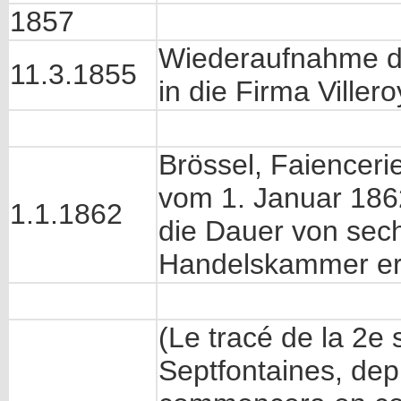
1857
Wiederaufnahme 
11.3.1855
in die Firma Viller
Brössel, Faienceri
vom 1. Januar 186
1.1.1862
die Dauer von sech
Handelskammer er
(Le tracé de la 2e 
Septfontaines, depu