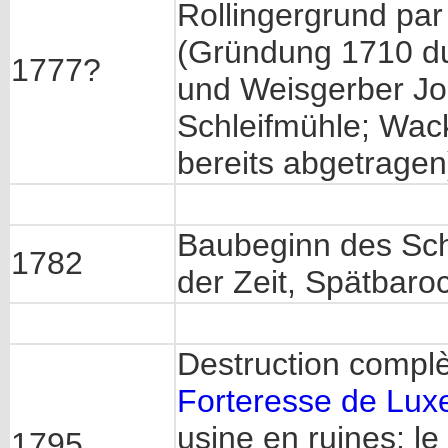
Rollingergrund par
(Gründung 1710 d
1777?
und Weisgerber Jo
Schleifmühle; Wac
bereits abgetragen
Baubeginn des Schl
1782
der Zeit, Spätbaroc
Destruction complè
Forteresse de Lu
usine en ruines: l
1795