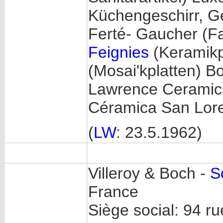
Küchengeschirr, G
Ferté- Gaucher (Fa
Feignies
(Keramikp
(Mosai'kplatten) Bo
Lawrence Ceramics
Céramica San Lore
(
LW
: 23.5.1962)
Villeroy & Boch -
S
France
Siège social: 94 rue