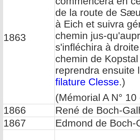
commencera en ce d
de la route de Sæu
à Eich et suivra gé
chemin jus-qu'aupr
1863
s'infléchira à droit
chemin de Kopstal a
reprendra ensuite l
filature Clesse
.)
(Mémorial A N° 10 
1866
René de Boch-Gal
1867
Edmond de Boch-G