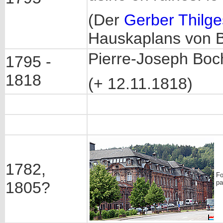
(Der
Gerber Thilge
Hauskaplans von Bo
Pierre-Joseph Boch
1795 -
1818
(+ 12.11.1818)
1782,
Fo
1805?
pa