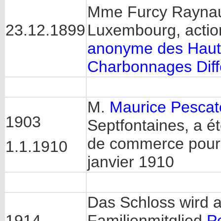
Mme Furcy Raynaud
23.12.1899
Luxembourg, action
anonyme des Haut
Charbonnages Dif
M.
Maurice Pescat
1903
Septfontaines, a
de commerce pour u
1.1.1910
janvier 1910
Das Schloss wird a
1914
Familienmitglied
P