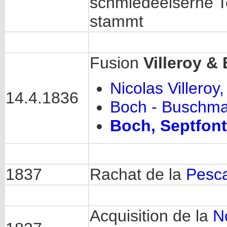
schmiedeeiserne T
stammt
Fusion
Villeroy &
Nicolas Villeroy
14.4.1836
Boch - Buschma
Boch, Septfon
1837
Rachat de la
Pesc
Acquisition de la
N