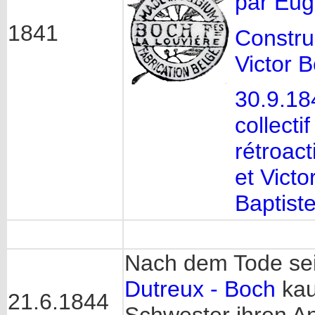
par Eu
1841
Constru
Victor 
30.9.18
collecti
rétroact
et Victo
Baptist
Nach dem Tode se
Dutreux - Boch
kau
21.6.1844