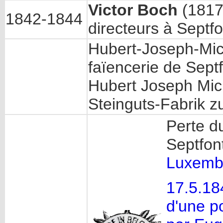
Victor Boch
(181
1842-1844
directeurs à Septf
Hubert-Joseph-Mich
faïencerie de Sept
Hubert Joseph Mic
Steinguts-Fabrik 
Perte d
Septfont
Luxemb
17.5.18
d'une po