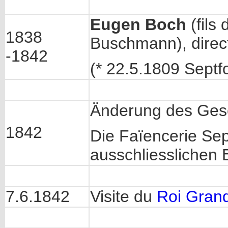
Eugen Boch
(fils
1838
Buschmann), direc
-1842
(* 22.5.1809 Septf
Änderung des Gesel
1842
Die Faïencerie Sep
ausschliesslichen 
7.6.1842
Visite du
Roi Grand