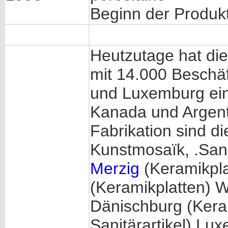
Beginn der Produkt
Heutzutage hat die
mit 14.000 Beschäf
und Luxemburg eins
Kanada und Argent
Fabrikation sind d
Kunstmosaïk, .Sani
Merzig
(Keramikpl
(Keramikplatten) W
Dänischburg (Kera
Sanitärartikel) Lu