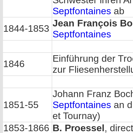
Schwester ihren An
Septfontaines
ab
Jean François B
1844-1853
Septfontaines
Einführung der Tr
1846
zur Fliesenherstel
Johann Franz Boch
1851-55
Septfontaines
an di
et Tournay)
1853-1866
B. Proessel
, dire