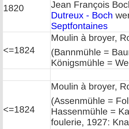
Jean François Boc
1820
Dutreux - Boch
wer
Septfontaines
Moulin à broyer, R
<=1824
(Bannmühle = Bau
Königsmühle = Wei
Moulin à broyer, R
(Assenmühle = Fol
<=1824
Hassenmühle = Kap
foulerie, 1927: Kn