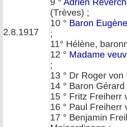
9 °
Adrien Reverc
(Trèves) ;
10 °
Baron Eugèn
2.8.1917
;
11° Hélène, baronne
12 °
Madame veuve
;
13 ° Dr Roger von 
14 ° Baron Gérard 
15 ° Fritz Freiherr 
16 ° Paul Freiherr 
17 ° Benjamin Freih