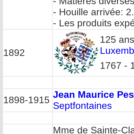
- Matières diverse
- Houille arrivée: 
- Les produits exp
125 an
Luxemb
1892
1767 - 
Jean Maurice Pes
1898-1915
Septfontaines
Mme de Sainte-Clai