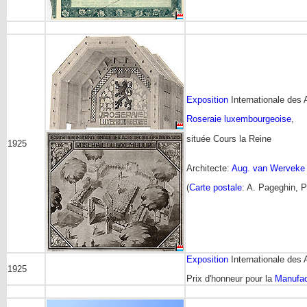
Exposition
Internationale des 
Roseraie luxembourgeoise
,
située Cours la Reine
1925
Architecte:
Aug. van Werveke
(
Carte postale
: A. Pageghin, P
Exposition
Internationale des 
1925
Prix d'honneur pour la
Manufac