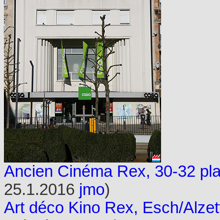
Ancien Cinéma Rex, 30-32 plac
25.1.2016
jmo
)
Art déco Kino Rex, Esch/Alzett