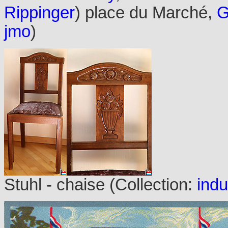
Rippinger
) place du Marché,
G
jmo
)
Stuhl - chaise (Collection:
indu