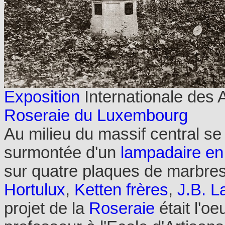
Exposition
Internationale des A
Roseraie du Luxembourg
Au milieu du massif central se
surmontée d'un
lampadaire en
sur quatre plaques de marbre
Hortulux
,
Ketten frères
,
J.B. 
projet de la
Roseraie
était l'o