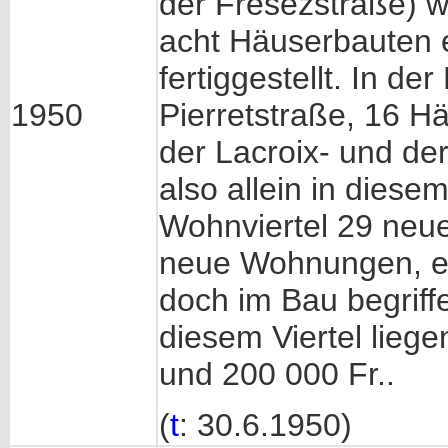
der Fresezstraße) 
acht Häuserbauten 
fertiggestellt. In d
1950
Pierretstraße, 16 Hä
der Lacroix- und de
also allein in dies
Wohnviertel 29 neu
neue Wohnungen, ent
doch im Bau begriff
diesem Viertel lieg
und 200 000 Fr..
(
t
: 30.6.1950)