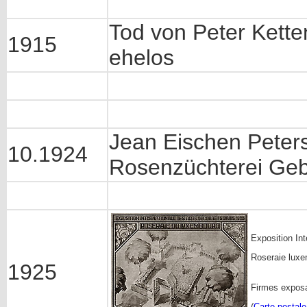
Tod von Peter Kette
1915
ehelos
Jean Eischen Peters
10.1924
Rosenzüchterei Gebr
Exposition In
Roseraie luxe
1925
Firmes exposa
(
Carte postale