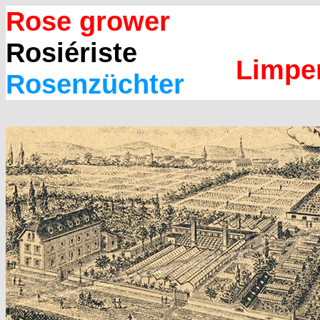
Rose grower
Rosiériste
Limpe
Rosenzüchter