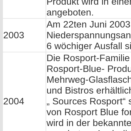
Produkt wird in ein
angeboten.
Am 22ten Juni 2003,
2003
Niederspannungsanla
6 wöchiger Ausfall s
Die Rosport-Famili
Rosport-Blue- Produk
Mehrweg-Glasflasche
und Bistros erhältlic
2004
„ Sources Rosport“ s
von Rosport Blue for
wird in der bekannt