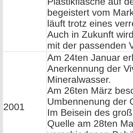
Plastikflasche auf 
begeistert vom Mar
läuft trotz eines v
Auch in Zukunft wir
mit der passenden 
Am 24ten Januar erh
Anerkennung der Viv
Mineralwasser.
Am 26ten März besch
Umbennenung der Ge
2001
Im Beisein des groß
Quelle am 28ten Mai f