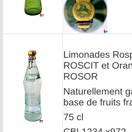
Limonades Rosp
ROSCIT et Ora
ROSOR
Naturellement 
base de fruits fr
75 cl
CBI 1234 x972