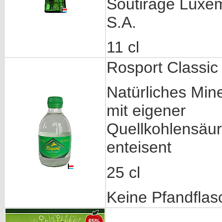
Soutirage Luxe
S.A.
11 cl
Rosport Classic
Natürliches Min
mit eigener
Quellkohlensäure
enteisent
25 cl
Keine Pfandflas