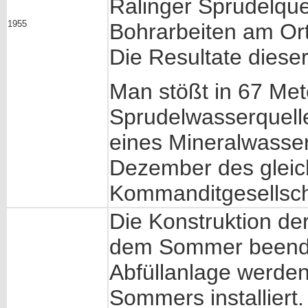
Ralinger Sprudelquel
1955
Bohrarbeiten am Ort
Die Resultate diese
Man stößt in 67 Mete
Sprudelwasserquelle
eines Mineralwasser
Dezember des gleic
Kommanditgesellscha
Die Konstruktion de
dem Sommer beende
Abfüllanlage werde
Sommers installiert