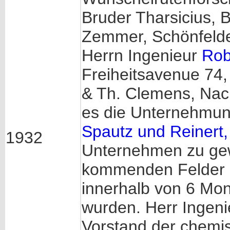
Bruder Tharsicius, 
Zemmer, Schönfelder
Herrn Ingenieur
Rob
Freiheitsavenue 74,
& Th. Clemens, Nac
es die Unternehmung
Spautz und Reinert, 
1932
Unternehmen zu gew
kommenden Felder u
innerhalb von 6 Mo
wurden. Herr Ingen
Vorstand der chemi