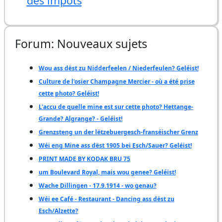
des impôts
Forum: Nouveaux sujets
Wou ass dëst zu Nidderfeelen / Niederfeulen? Geléist!
Culture de l'osier Champagne Mercier - où a été prise
cette photo? Geléist!
L'accu de quelle mine est sur cette photo? Hettange-
Grande? Algrange? - Geléist!
Grenzsteng un der lëtzebuergesch-franséischer Grenz
Wéi eng Mine ass dëst 1905 bei Esch/Sauer? Geléist!
PRINT MADE BY KODAK BRU 75
um Boulevard Royal, mais wou genee? Geléist!
Wache Dillingen - 17.9.1914 - wo genau?
Wéi ee Café - Restaurant - Dancing ass dëst zu
Esch/Alzette?