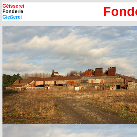
Géisserei
Fond
Fonderie
Gießerei