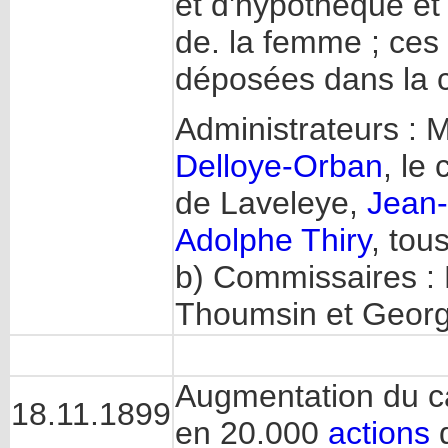
et d'hypothèque et
de. la femme ; ces 
déposées dans la ca
Administrateurs :
Delloye-Orban
, le
de Laveleye,
Jean-
Adolphe Thiry
, to
b) Commissaires :
Thoumsin et Georg
Augmentation du ca
18.11.1899
en 20.000
actions
d