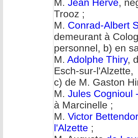
M.
Jean Herve
, né
Trooz ;
M.
Conrad-Albert 
demeurant à Colog
personnel, b) en s
M.
Adolphe Thiry
, 
Esch-sur-l'Alzette,
c) de M. Gaston Hir
M.
Jules Cognioul
à Marcinelle ;
M.
Victor Bettendor
l'Alzette
;