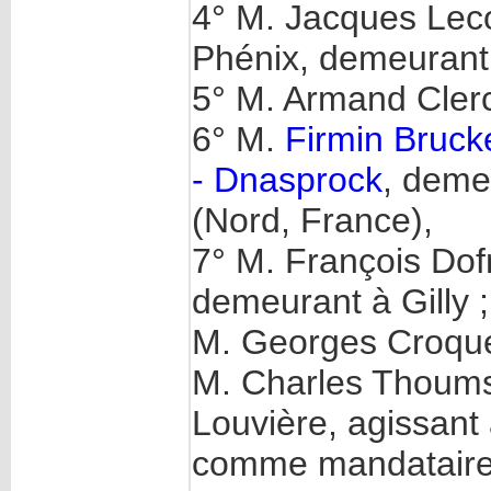
4° M. Jacques Lec
Phénix, demeurant
5° M. Armand Clerc
6° M.
Firmin Bruck
- Dnasprock
, deme
(Nord, France),
7° M. François Dofn
demeurant à Gilly ;
M. Georges Croquet
M. Charles Thoumsi
Louvière, agissant
comme mandataire