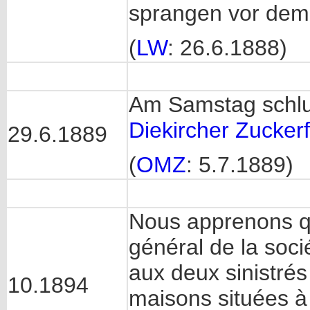
sprangen vor dem 
(
LW
: 26.6.1888)
Am Samstag schl
Diekircher Zuckerf
29.6.1889
(
OMZ
: 5.7.1889)
Nous apprenons q
général de la soci
aux deux sinistré
10.1894
maisons situées à