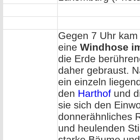
Gegen 7 Uhr kam 
eine
Windhose im
die Erde berühren
daher gebraust. N
ein einzeln liege
den
Harthof
und d
sie sich den Einw
donnerähnliches R
und heulenden St
starke Bäume und t