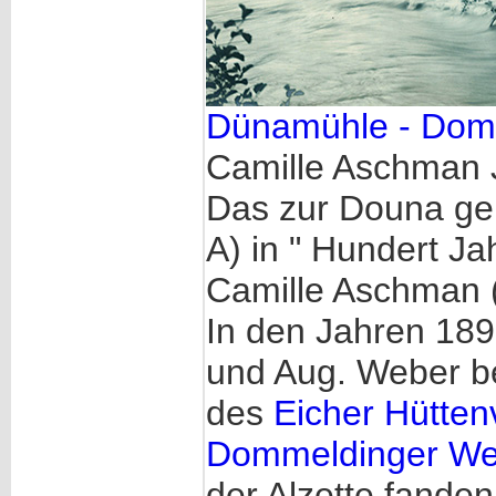
Dünamühle - Do
Camille Aschman J
Das zur Douna ge
A) in " Hundert Ja
Camille Aschman (
In den Jahren 189
und Aug. Weber b
des
Eicher Hütten
Dommeldinger We
der Alzette fanden