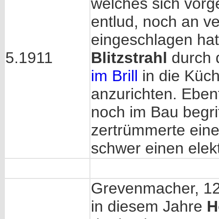
welches sich vorg
entlud, noch an v
eingeschlagen hat
5.1911
Blitzstrahl
durch 
im Brill
in die Küc
anzurichten. Ebenf
noch im Bau begr
zertrümmerte ein
schwer einen elekt
Grevenmacher, 12
in diesem Jahre
H