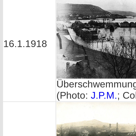
16.1.1918
Überschwemmun
(Photo:
J.P.M.
; Co