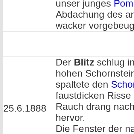
unser junges
Pomp
Abdachung des an
wacker vorgebeugt
Der
Blitz
schlug i
hohen Schornstei
spaltete den
Scho
faustdicken Risse
Rauch drang nach
25.6.1888
hervor.
Die Fenster der 