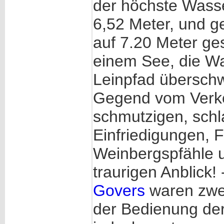
der höchste Wass
6,52 Meter, und g
auf 7.20 Meter ge
einem See, die W
Leinpfad übersch
Gegend vom Verke
schmutzigen, sch
Einfriedigungen, 
Weinbergspfähle u
traurigen Anblick!
Govers
waren zwei
der Bedienung der