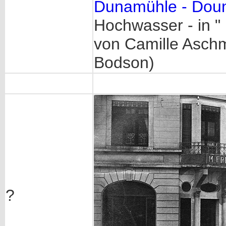
Dunamühle - Dou
Hochwasser - in "
von Camille Aschm
Bodson)
?