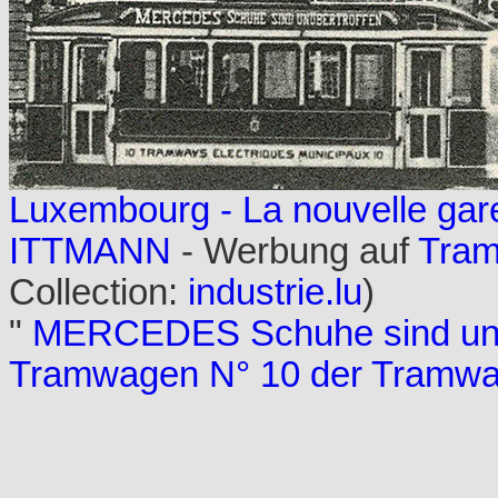
Luxembourg - La nouvelle gar
ITTMANN
- Werbung auf
Tra
Collection:
industrie.lu
)
"
MERCEDES Schuhe sind unü
Tramwagen N° 10 der Tramway