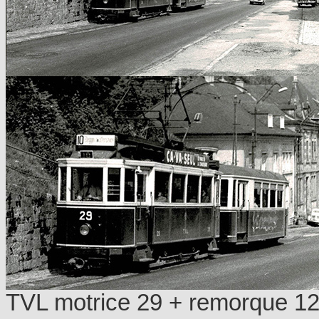
TVL motrice 29 + remorque 121