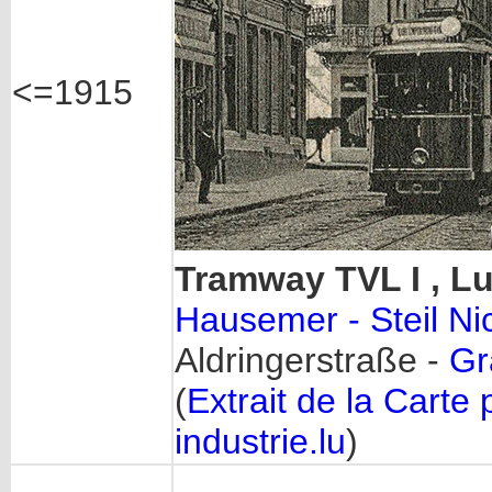
<=1915
Tramway TVL I , 
Hausemer - Steil Ni
Aldringerstraße -
Gr
(
Extrait de la Carte 
industrie.lu
)