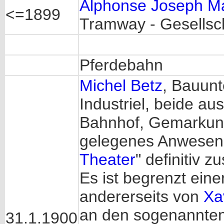
Alphonse Joseph M
<=1899
Tramway - Gesellsc
Pferdebahn
Michel Betz
, Bauun
Industriel, beide au
Bahnhof, Gemarkung
gelegenes Anwesen
Theater
" definitiv z
Es ist begrenzt eine
andererseits von
Xa
an den sogenannten 
31.1.1900