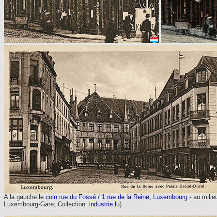
A la gauche le
coin rue du Fossé / 1 rue de la Reine, Luxembourg
- au milieu
Luxembourg-Gare; Collection:
industrie.lu
)