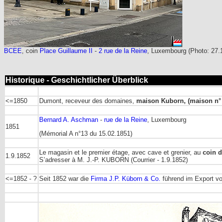
BCEE
, coin
Place Guillaume II
-
2 rue de la Reine
, Luxembourg (Photo: 27
Historique - Geschichtlicher Überblick
<=1850
Dumont, receveur des domaines,
maison Kuborn, (maison n°
Bernard A. Aschman
-
rue de la Reine
, Luxembourg
1851
(Mémorial A n°13 du 15.02.1851)
Le magasin et le premier étage, avec cave et grenier, au
coin d
1.9.1852
S’adresser à M. J.-P. KUBORN (Courrier - 1.9.1852)
<=1852 - ?
Seit 1852 war die
Firma J.P. Küborn & Co.
führend im Export vo