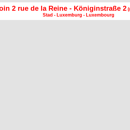
oin 2 rue de la Reine - Königinstraße 2
(
Stad - Luxemburg - Luxembourg