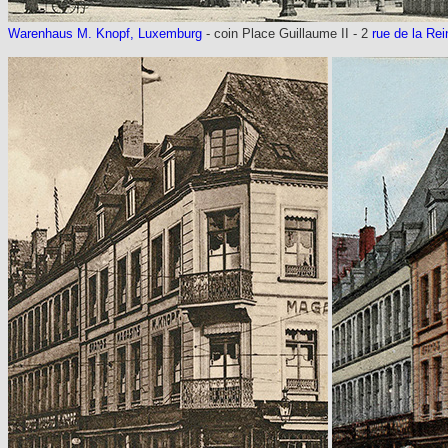
Warenhaus M. Knopf, Luxemburg
- coin Place Guillaume II - 2
rue de la Rei