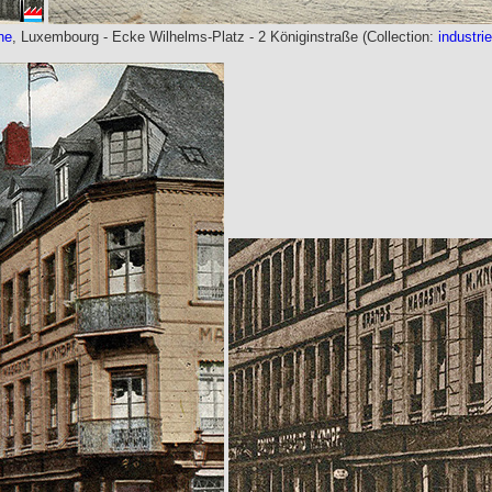
ne
, Luxembourg - Ecke Wilhelms-Platz - 2 Königinstraße (Collection:
industrie