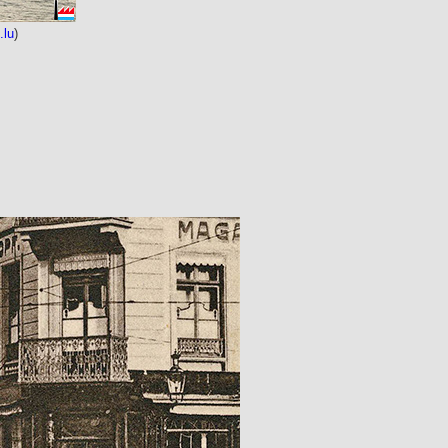
.lu
)