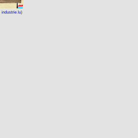
:
industrie.lu
)