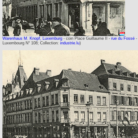
Warenhaus M. Knopf, Luxemburg
- coin Place Guillaume II -
rue du Fossé
-
Luxembourg N° 108; Collection:
industrie.lu
)