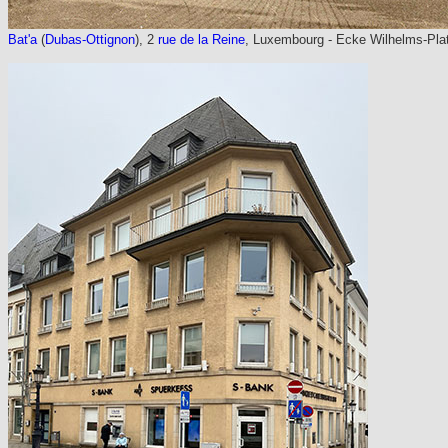
Bat'a
(
Dubas-Ottignon
), 2
rue de la Reine
, Luxembourg - Ecke Wilhelms-Plat