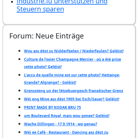
industrie.lu unterstützen und
Steuern sparen
Forum: Neue Einträge
Wou ass dëst zu Nidderfeelen / Niederfeulen? Geléist!
Culture de l'osier Champagne Mercier - où a été prise
cette photo? Geléist!
L'accu de quelle mine est sur cette photo? Hettange-
Grande? Algrange? - Geléist!
Grenzsteng un der lëtzebuergesch-franséischer Grenz
Wéi eng Mine ass dëst 1905 bei Esch/Sauer? Geléist!
PRINT MADE BY KODAK BRU 75
um Boulevard Royal, mais wou genee? Geléist!
Wache Dillingen - 17.9.1914 - wo genau?
Wéi ee Café - Restaurant - Dancing ass dëst zu