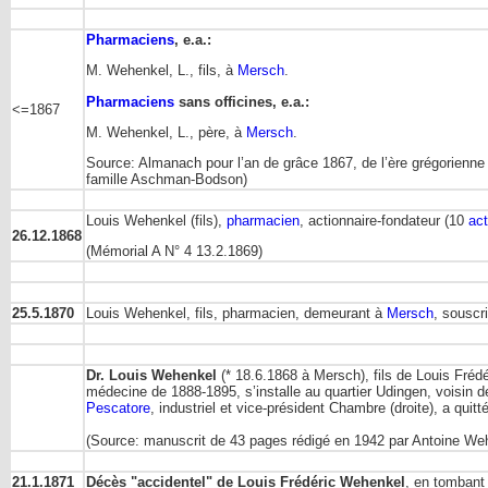
Pharmaciens
, e.a.:
M. Wehenkel, L., fils, à
Mersch
.
Pharmaciens
sans officines, e.a.:
<=1867
M. Wehenkel, L., père, à
Mersch
.
Source: Almanach pour l’an de grâce 1867, de l’ère grégorienn
famille Aschman-Bodson)
Louis Wehenkel (fils),
pharmacien
, actionnaire-fondateur (10
act
26.12.1868
(Mémorial A N° 4 13.2.1869)
25.5.1870
Louis Wehenkel, fils, pharmacien, demeurant à
Mersch
, souscr
Dr. Louis Wehenkel
(* 18.6.1868 à Mersch), fils de Louis Fréd
médecine de 1888-1895, s’installe au quartier Udingen, voisin 
Pescatore
, industriel et vice-président Chambre (droite), a qu
(Source: manuscrit de 43 pages rédigé en 1942 par Antoine Weh
21.1.1871
Décès "accidentel" de Louis Frédéric Wehenkel
, en tombant 