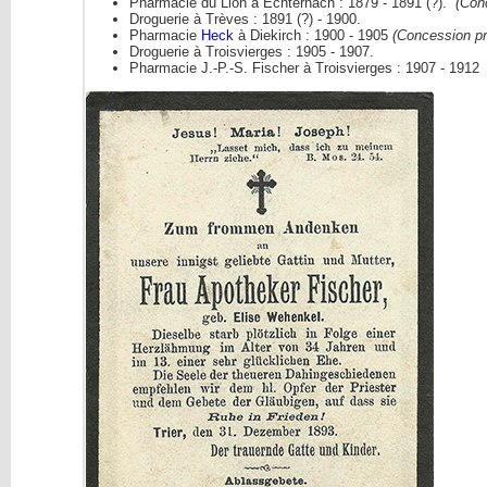
Pharmacie du Lion à Echternach : 1879 - 1891 (?).
(Con
Droguerie à Trèves : 1891 (?) - 1900.
Pharmacie
Heck
à Diekirch : 1900 - 1905
(Concession pr
Droguerie à Troisvierges : 1905 - 1907.
Pharmacie J.-P.-S. Fischer à Troisvierges : 1907 - 191