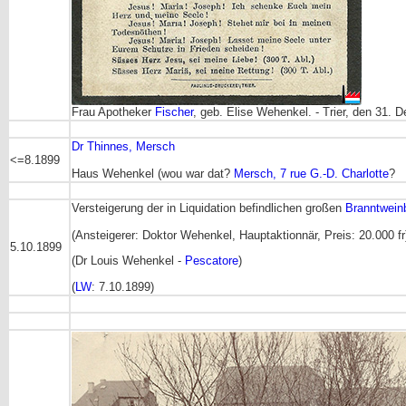
Frau Apotheker
Fischer
, geb. Elise Wehenkel. - Trier, den 31. 
Dr Thinnes, Mersch
<=8.1899
Haus Wehenkel (wou war dat?
Mersch, 7 rue G.-D. Charlotte
?
Versteigerung der in Liquidation befindlichen großen
Branntwein
(Ansteigerer: Doktor Wehenkel, Hauptaktionnär, Preis: 20.000 fr
5.10.1899
(Dr Louis Wehenkel -
Pescatore
)
(
LW
: 7.10.1899)