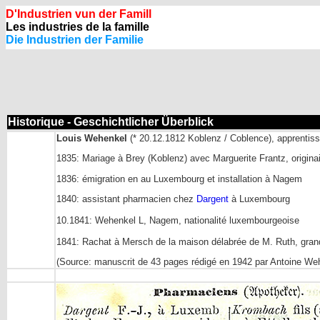
D'Industrien vun der Famill
Les industries de la famille
Die Industrien der Familie
Historique - Geschichtlicher Überblick
Louis Wehenkel
(* 20.12.1812 Koblenz / Coblence), apprentis
1835: Mariage à Brey (Koblenz) avec Marguerite Frantz, origin
1836: émigration en au Luxembourg et installation à Nagem
1840: assistant pharmacien chez
Dargent
à Luxembourg
10.1841: Wehenkel L, Nagem, nationalité luxembourgeoise
1841: Rachat à Mersch de la maison délabrée de M. Ruth, gran
(Source: manuscrit de 43 pages rédigé en 1942 par Antoine Weh