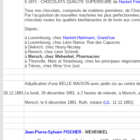
5.1871 - CHOCOLATS QUALITÉ SUPÉRIEURE de
Hastert Frè
Tous nos chocolats, composés de matières premières, de Choix
Par l’acquisition de nouvelles machines les plus perfectionnée
chocolats toutes les qualités bienfaisantes et de livrer aux co
Dépots :
à Luxembourg, chez
Hastert-Hartmann, Grand’rue
.
à Luxembourg, chez Léon Namur, Rue des Capucins.
à Diekirch, chez Houry-Nicolay.
à Remich, chez Léon Schmitt.
à
Mersch, chez Wehenkel, Pharmacien
.
à Thionville, Metz et Strasbourg, chez les principaux négociant
à Trèves, chez Mme Vve Just.
Adjudication d’une BELLE MAISON avec jardin sis au centre de 
26.12.1881
Le lundi, 26 décembre 1881, à 2 heures de relevée, à Mersch, au 
Mersch, le 6 décembre 1881. Ruth, notaire (
LIL
: 11.12.1881)
Jean-Pierre-Sylvain FISCHER
- WEHENKEL