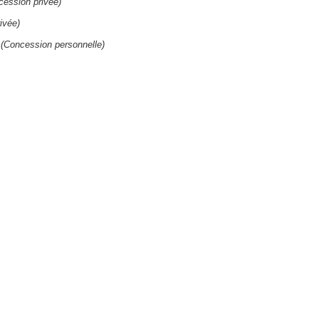
cession privée)
ivée)
2
(Concession personnelle)