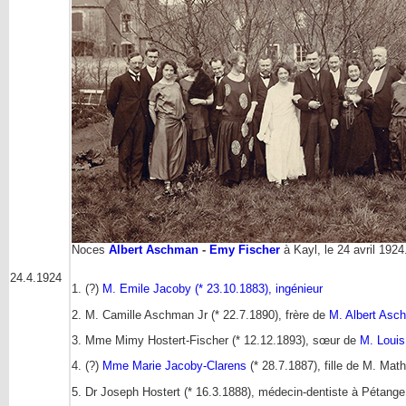
Noces
Albert Aschman
-
Emy Fischer
à Kayl, le 24 avril 192
24.4.1924
1. (?)
M. Emile Jacoby (* 23.10.1883), ingénieur
2. M. Camille Aschman Jr (* 22.7.1890), frère de
M. Albert Asc
3. Mme Mimy Hostert-Fischer (* 12.12.1893), sœur de
M. Louis
4. (?)
Mme Marie Jacoby-Clarens
(* 28.7.1887), fille de M. Ma
5. Dr Joseph Hostert (* 16.3.1888), médecin-dentiste à Pétange