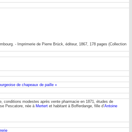
ourg. - Imprimerie de Pierre Brück, éditeur, 1867, 178 pages (Collection
rgeoise de chapeaux de paille »
icte, conditions modestes après vente pharmacie en 1871, études de
lise Pescatore, née à
Mertert
et habitant à Bofferdange, fille d’
Antoine
rerie