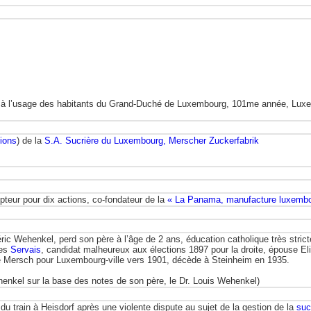
e à l’usage des habitants du Grand-Duché de Luxembourg, 101me année, Luxemb
ions
) de la
S.A. Sucrière du Luxembourg, Merscher Zuckerfabrik
ipteur pour dix actions, co-fondateur de la
« La Panama, manufacture luxembou
éric Wehenkel, perd son père à l’âge de 2 ans, éducation catholique très str
des
Servais
, candidat malheureux aux élections 1897 pour la droite, épouse E
itté Mersch pour Luxembourg-ville vers 1901, décède à Steinheim en 1935.
enkel sur la base des notes de son père, le Dr. Louis Wehenkel)
du train à Heisdorf après une violente dispute au sujet de la gestion de la
suc