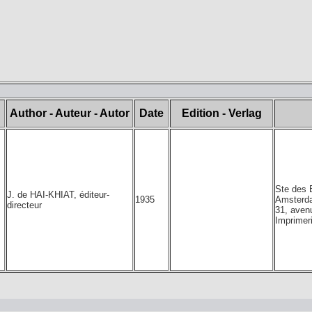
Author - Auteur - Autor
Date
Edition - Verlag
Ste des E
J. de HAI-KHIAT, éditeur-
1935
Amsterd
directeur
31, aven
Imprimer