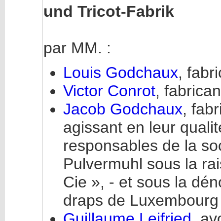
und Tricot-Fabrik
par MM. :
Louis Godchaux
, fab
Victor Conrot
, fabrica
Jacob Godchaux
, fab
agissant en leur quali
responsables de la so
Pulvermuhl sous la ra
Cie », - et sous la d
draps de Luxembourg
Guillaume Leifried
, a