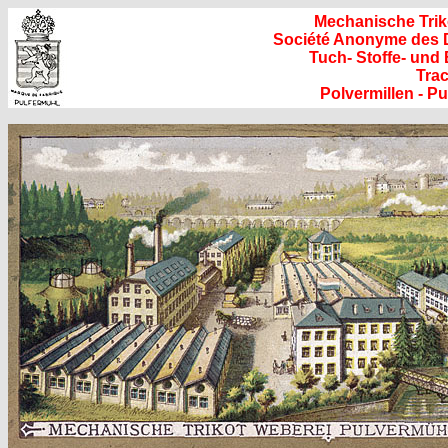
Mechanische Trik
Société Anonyme des 
Tuch- Stoffe- und
Trac
Polvermillen - P