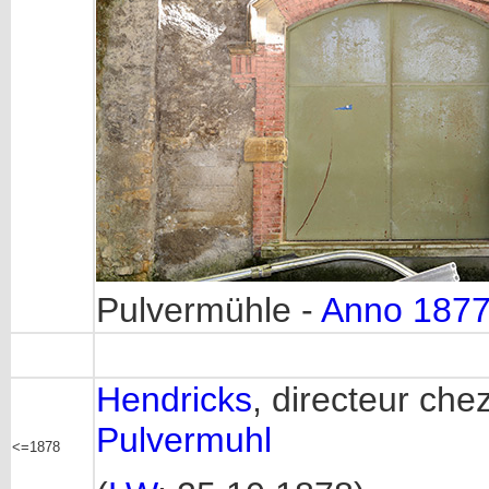
Pulvermühle -
Anno 187
Hendricks
, directeur che
Pulvermuhl
<=1878