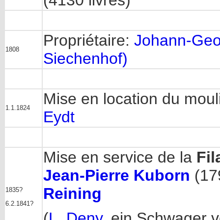
(4130 livres)
Propriétaire:
Johann-Geor
1808
Siechenhof)
Mise en location du moul
1.1.1824
Eydt
Mise en service de la
Fil
Jean-Pierre Kuborn
(179
Reining
1835?
6.2.1841?
(
L. Deny
, ein Schwager 