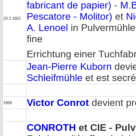
fabricant de papier)
-
M.B
Pescatore - Molitor)
et
Ni
20.3.1862
A. Lenoel
in Pulvermühle 
fine
Errichtung einer Tuchfabr
Jean-Pierre Kuborn
devi
Schleifmühle
et est secr
Victor Conrot
devient pr
1868
CONROTH
et CIE - Pul