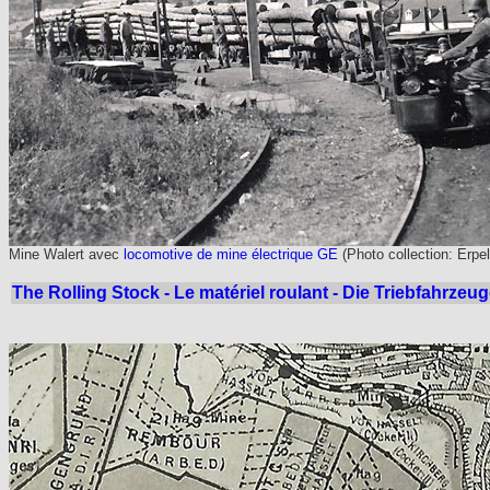
Mine Walert avec
locomotive de mine électrique GE
(Photo collection: Erpe
The Rolling Stock - Le matériel roulant - Die Triebfahrzeu