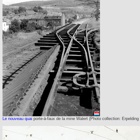
Le nouveau quai
porte-à-faux de la mine Walert (Photo collection: Erpelding