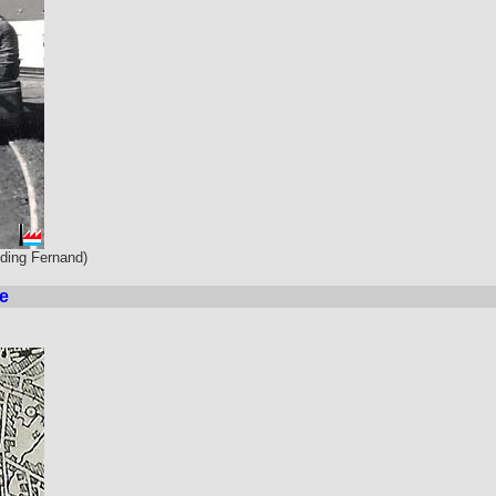
lding Fernand)
ge