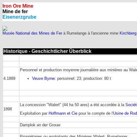
Iron Ore Mine
Mine de fer
Eisenerzgrube
Musée National des Mines de Fer
à Rumelange à l'ancienne mine
Kirchberg
Historique - Geschichtlicher Überblick
Personnel et production moyenne journalière aux minières au Wale
4.1889
Veuve Byrne
: personnel: 23; production: 80 t
La concession "Walert" (44 ha 50 ares) a été accordée à la
Socié
1898
Exploitation par
Hoffmann et Cie
pour le compte de l'
Usine de Ro
Damplok an der Grouw
Propriétaires ou exploitants des Minières Walert, Rumelange: