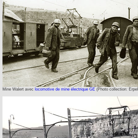
Mine Walert avec
locomotive de mine électrique GE
(Photo collection: Erpe