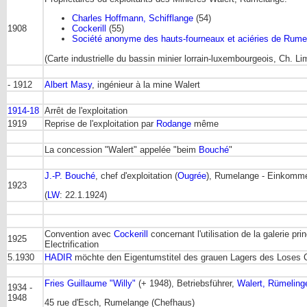
Charles Hoffmann, Schifflange
(54)
1908
Cockerill
(55)
Société anonyme des hauts-fourneaux et aciéries de Rumel
(Carte industrielle du bassin minier lorrain-luxembourgeois, Ch. L
- 1912
Albert Masy
, ingénieur à la mine Walert
1914-18
Arrêt de l'exploitation
1919
Reprise de l'exploitation par
Rodange
même
La concession "Walert" appelée "beim
Bouché
"
J.-P. Bouché
, chef d'exploitation (
Ougrée
), Rumelange - Einkomme
1923
(
LW
: 22.1.1924)
Convention avec
Cockerill
concernant l'utilisation de la galerie prin
1925
Electrification
5.1930
HADIR
möchte den Eigentumstitel des grauen Lagers des Loses C
Fries Guillaume "Willy"
(+ 1948), Betriebsführer,
Walert, Rümeling
1934 -
1948
45 rue d'Esch, Rumelange (Chefhaus)