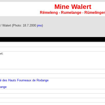
Mine Walert
Rëmeleng - Rumelange - Rümelinge
/ Walert (Photo: 18.7.2000
jmo
)
rt:
té des Hauts Fourneaux de Rodange
dange