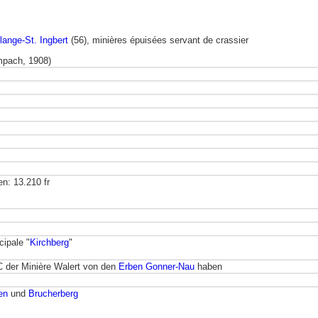
ange-St. Ingbert
(56), minières épuisées servant de crassier
impach, 1908)
n: 13.210 fr
cipale "
Kirchberg
"
 der Minière Walert von den
Erben Gonner-Nau
haben
en
und
Brucherberg