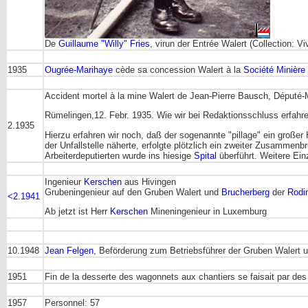
De
Guillaume "Willy" Fries
, virun der Entrée Walert (Collection: V
1935
Ougrée-Marihaye
cède sa concession Walert à la
Société Minière
Accident mortel à la mine Walert de Jean-Pierre Bausch, Député
Rümelingen,12. Febr. 1935. Wie wir bei Redaktionsschluss erfahre
2.1935
Hierzu erfahren wir noch, daß der sogenannte "pillage" ein große
der Unfallstelle näherte, erfolgte plötzlich ein zweiter Zusammenb
Arbeiterdeputierten wurde ins hiesige
Spital
überführt. Weitere Ein
Ingenieur
Kerschen
aus Hivingen
Grubeningenieur auf den Gruben Walert und
Brucherberg
der
Rodi
<2.1941
Ab jetzt ist Herr
Kerschen
Mineningenieur in Luxemburg
10.1948
Jean Felgen
, Beförderung zum Betriebsführer der Gruben Walert 
1951
Fin de la desserte des wagonnets aux chantiers se faisait par de
1957
Personnel: 57