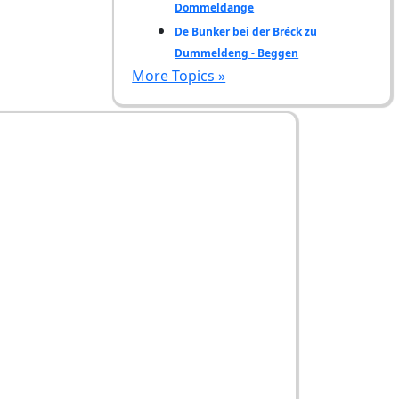
Dommeldange
De Bunker bei der Bréck zu
Dummeldeng - Beggen
More Topics »