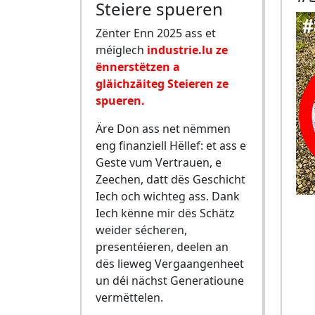
Steiere spueren
Zënter Enn 2025 ass et
méiglech
industrie.lu ze
ënnerstëtzen a
gläichzäiteg Steieren ze
spueren.
Äre Don ass net nëmmen
eng finanziell Hëllef: et ass e
Geste vum Vertrauen, e
Zeechen, datt dës Geschicht
Iech och wichteg ass. Dank
Iech kënne mir dës Schätz
weider sécheren,
presentéieren, deelen an
dës lieweg Vergaangenheet
un déi nächst Generatioune
vermëttelen.