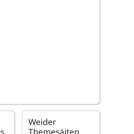
Weider
ls
Themesäiten