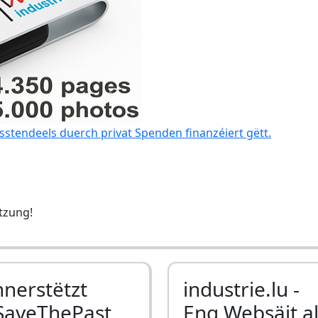
sstendeels duerch privat Spenden finanzéiert gëtt.
ëtzung!
nnerstëtzt
industrie.lu -
SaveThePast
Eng Websäit a