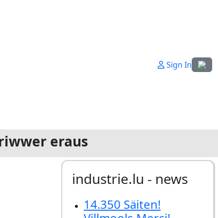
Sprach
Sign In
oriwwer eraus
industrie.lu - news
14.350 Säiten!
Villmools Merci!