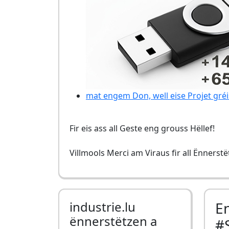
mat engem Don, well eise Projet gréi
Fir eis ass all Geste eng grouss Hëllef!
Villmools Merci am Viraus fir all Ënnerst
industrie.lu
E
ënnerstëtzen a
#