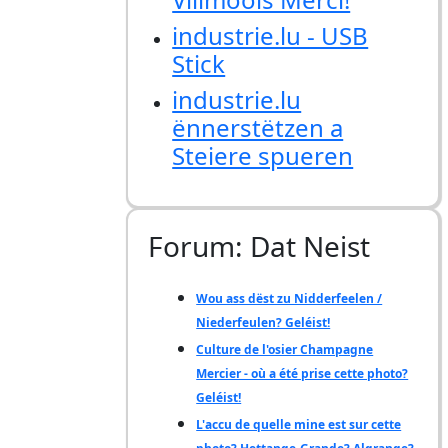
industrie.lu - USB
Stick
industrie.lu
ënnerstëtzen a
Steiere spueren
Forum: Dat Neist
Wou ass dëst zu Nidderfeelen /
Niederfeulen? Geléist!
Culture de l'osier Champagne
Mercier - où a été prise cette photo?
Geléist!
L'accu de quelle mine est sur cette