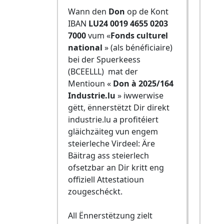
Wann den
Don
op de Kont
IBAN
LU24 0019 4655 0203
7000
vum «
Fonds culturel
national
» (als bénéficiaire)
bei der Spuerkeess
(BCEELLL) mat der
Mentioun «
Don à 2025/164
Industrie.lu
» iwwerwise
gëtt, ënnerstëtzt Dir direkt
industrie.lu a profitéiert
gläichzäiteg vun engem
steierleche Virdeel: Äre
Bäitrag ass steierlech
ofsetzbar an Dir kritt eng
offiziell Attestatioun
zougeschéckt.
All Ënnerstëtzung zielt