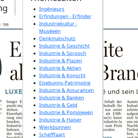
ng
Ingénieurs
Erfindungen - Erfinder
Industriekultur -
Muséeën
Denkmalschutz
Industrie & Geschicht
Industrie & Sprooch
Industrie & Plazen
Industrie & Aktien
Industrie & Konscht
Eisebunns-Patrimoine
Industrie & Assurancen
Industrie & Banken
Industrie & Geld
Industrie & Pompjeeën
Industrie & Haiser
Wierkbunnen
Schëfffaart