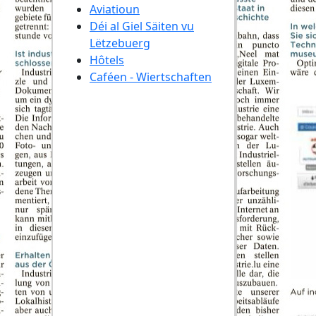
Aviatioun
Déi al Giel Säiten vu
Lëtzebuerg
Hôtels
Caféen - Wiertschaften