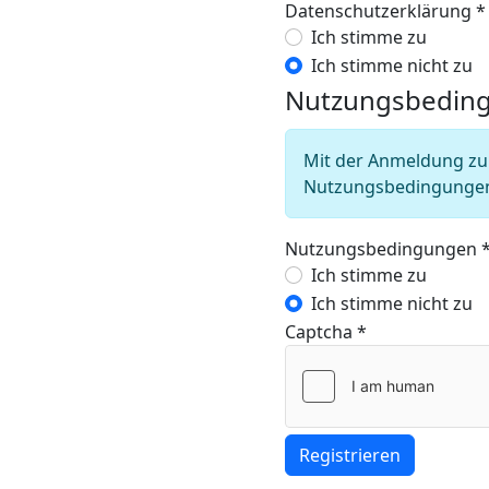
Datenschutzerklärung
*
Datenschutzerk
Ich stimme zu
Ich stimme nicht zu
Nutzungsbedin
Mit der Anmeldung zu 
Nutzungsbedingunge
Nutzungsbedingungen
Nutzungsbedin
Ich stimme zu
Ich stimme nicht zu
Captcha
*
Registrieren