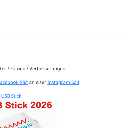
er / Fotoen / Verbesserungen
Facebook-Säit
an eiser
Instagram-Säit
 USB Stick: