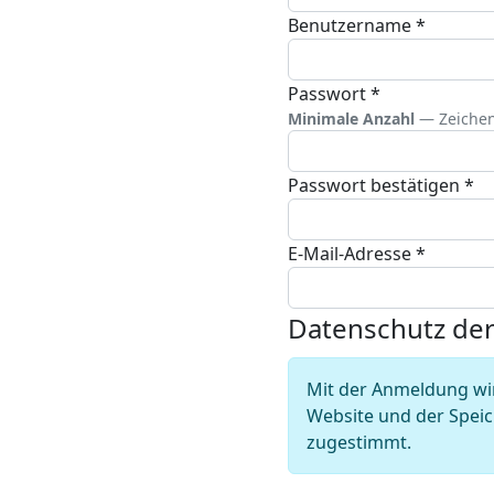
Benutzername
*
Passwort
*
Minimale Anzahl
— Zeichen
Passwort bestätigen
*
E-Mail-Adresse
*
Datenschutz der
Mit der Anmeldung wi
Website und der Spei
zugestimmt.