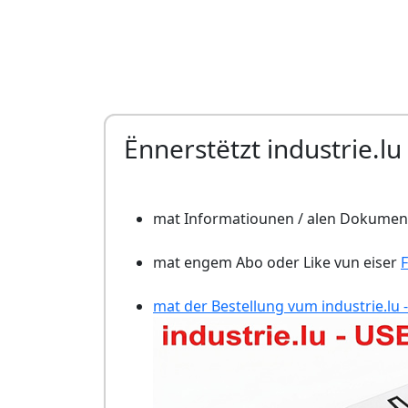
Ënnerstëtzt industrie.lu
mat Informatiounen / alen Dokument
mat engem Abo oder Like vun eiser
mat der Bestellung vum industrie.lu -