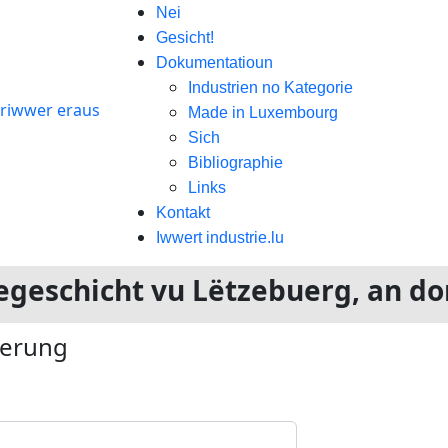
Nei
Gesicht!
Dokumentatioun
Industrien no Kategorie
Made in Luxembourg
Sich
Bibliographie
Links
Kontakt
Iwwert industrie.lu
riegeschicht vu Lëtzebuerg, an d
ierung