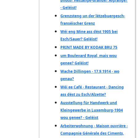
photo? Hettange-Grande? Algrange?
- Geléist!
Grenzsteng un der lëtzebuergesch-
franséischer Grenz
Wéi eng Mine ass dëst 1905 bei
Esch/Sauer? Geléist!
PRINT MADE BY KODAK BRU 75
um Boulevard Royal, mais wou
genee? Geléist!
Wache Dillingen - 17.9.1914 - wo
genau?
Wéi ee Café - Restaurant - Dancing
ass dëst zu Esch/Alzette?
Ausstellung für Handwerk und
Kleingewerbe in Luxemburg-1904
wou genee? - Geléist
Arbeiterwohnung - Maison ouvrière -
Compagnie Générale des Ciments,