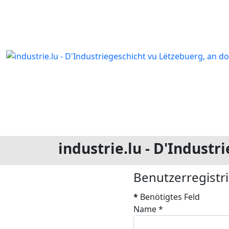
industrie.lu - D'Indust
Benutzerregistr
*
Benötigtes Feld
Name
*