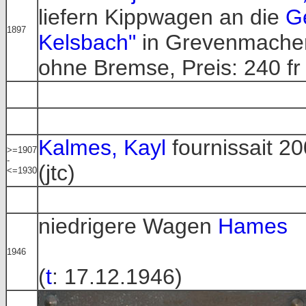
liefern Kippwagen an die
G
1897
Kelsbach"
in Grevenmacher.
ohne Bremse, Preis: 240 fr
Kalmes, Kayl
fournissait 20
>=1907
-
(jtc)
<=1930
niedrigere Wagen
Hames
1946
(
t
: 17.12.1946)