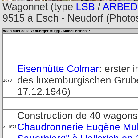
Wagonnet (type
LSB
/
ARBED
9515 à Esch - Neudorf (Photo
Wien huet de lëtzebuerger Buggi - Modell erfonnt?
Eisenhütte Colmar
: erster 
des luxemburgischen Grube
1870
17.12.1946)
Construction de 40 wagons c
Chaudronnerie Eugène Mulle
<=1871