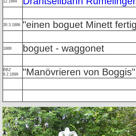
Drahtseilbahn Rümelinge
12.1884
"einen boguet Minett ferti
30.3.1886
boguet - waggonet
1888
"Manövrieren von Boggis"
BBZ
9.2.1899