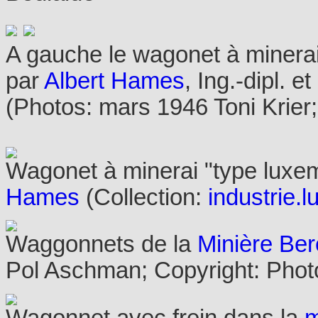
A gauche le wagonet à minera
par
Albert Hames
, Ing.-dipl. e
(Photos: mars 1946 Toni Krier;
Wagonet à minerai "type luxe
Hames
(Collection:
industrie.l
Waggonnets de la
Minière Be
Pol Aschman; Copyright: Phot
Wagonnet avec frein dans la
m