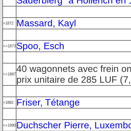
Sauerbierg" à Hollerich en
Massard, Kayl
>1872
Spoo, Esch
<=1873
40 wagonnets avec frein o
<=1887
prix unitaire de 285 LUF (7
Friser, Tétange
>1882
Duchscher Pierre, Luxemb
<=1890