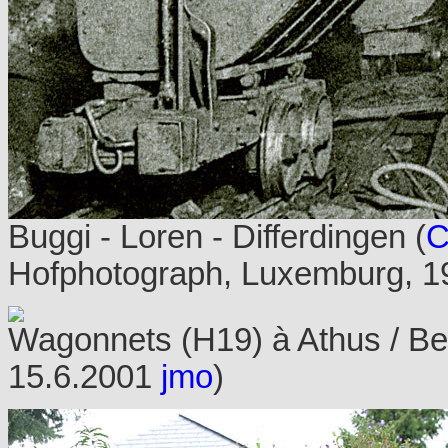
Buggi - Loren - Differdingen (
C
Hofphotograph, Luxemburg, 19
Wagonnets (H19) à Athus / Bel
15.6.2001
jmo
)