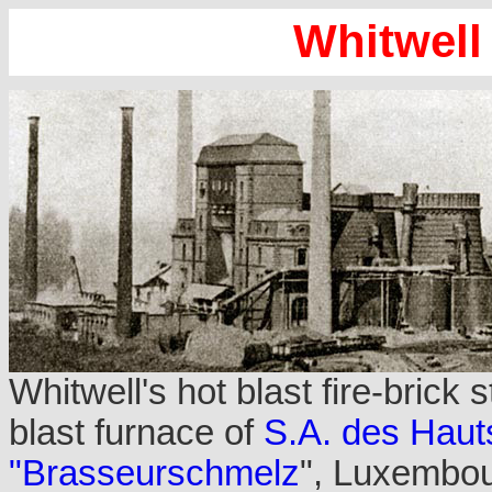
Whitwel
Whitwell's hot blast fire-brick s
blast furnace of
S.A. des Haut
"Brasseurschmelz
", Luxembou