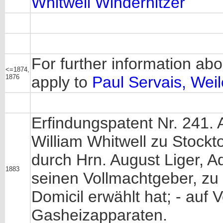
Whitwell Winderhitzer
For further information abou
<=1874,
1876
apply to
Paul Servais, Wei
Erfindungspatent Nr. 241.
William Whitwell zu Stockt
durch Hrn. August Liger, A
1883
seinen Vollmachtgeber, zu
Domicil erwählt hat; - auf
Gasheizapparaten.