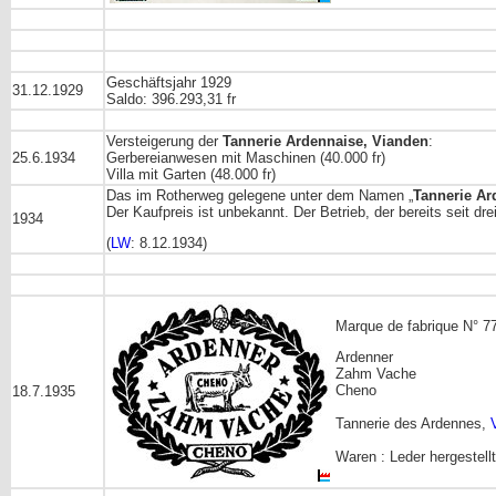
Geschäftsjahr 1929
31.12.1929
Saldo: 396.293,31 fr
Versteigerung der
Tannerie Ardennaise, Vianden
:
25.6.1934
Gerbereianwesen mit Maschinen (40.000 fr)
Villa mit Garten (48.000 fr)
Das im Rotherweg gelegene unter dem Namen „
Tannerie
Ar
Der Kaufpreis ist unbekannt. Der Betrieb, der bereits seit dr
1934
(
LW
: 8.12.1934)
Marque de fabrique N° 77
Ardenner
Zahm Vache
Cheno
18.7.1935
Tannerie des Ardennes,
Waren : Leder hergestell