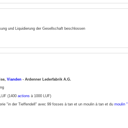
ung und Liquidierung der Gesellschaft beschlossen
ise,
Vianden
- Ardenner Lederfabrik A.G.
ung
0 LUF (1400
actions
à 1000 LUF)
rie "in der Tieffendell" avec 99 fosses à tan et un moulin à tan et du
moulin 