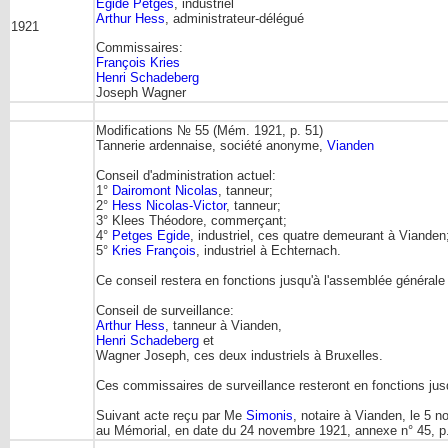
Egide Petges
, industriel
Arthur Hess
, administrateur-délégué
1921
Commissaires:
François Kries
Henri Schadeberg
Joseph Wagner
Modifications № 55 (Mém. 1921, p. 51)
Tannerie ardennaise, société anonyme,
Vianden
Conseil d'administration actuel:
1°
Dairomont Nicolas
, tanneur;
2°
Hess Nicolas-Victor
, tanneur;
3° Klees Théodore, commerçant;
4°
Petges Egide
, industriel, ces quatre demeurant à Vianden
5°
Kries François
, industriel à Echternach.
Ce conseil restera en fonctions jusqu'à l'assemblée générale
Conseil de surveillance:
Arthur Hess
, tanneur à Vianden,
Henri Schadeberg
et
Wagner Joseph, ces deux industriels à Bruxelles.
Ces commissaires de surveillance resteront en fonctions jus
Suivant acte reçu par Me
Simonis
, notaire à Vianden, le 5 n
au Mémorial, en date du 24 novembre 1921, annexe n° 45, p. 