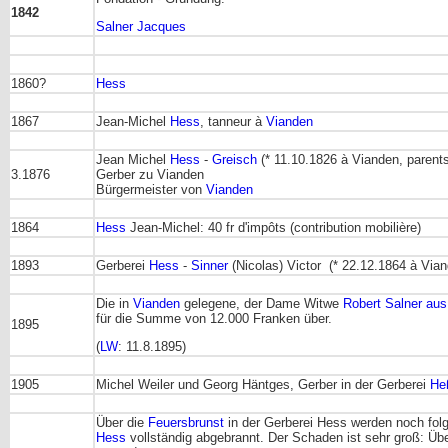
1842
Salner Jacques
1860?
Hess
1867
Jean-Michel
Hess
, tanneur à
Vianden
Jean Michel
Hess
-
Greisch
(* 11.10.1826 à Vianden, paren
3.1876
Gerber zu Vianden
Bürgermeister von
Vianden
1864
Hess
Jean-Michel: 40 fr d'impôts (contribution mobilière)
1893
Gerberei
Hess
-
Sinner
(Nicolas) Victor (* 22.12.1864 à Vian
Die in
Vianden
gelegene, der Dame Witwe
Robert Salner au
für die Summe von 12.000 Franken über.
1895
(
LW
: 11.8.1895)
1905
Michel Weiler und Georg Häntges, Gerber in der Gerberei
He
Über die
Feuersbrunst
in der Gerberei Hess werden noch fol
Hess
vollständig abgebrannt. Der Schaden ist sehr groß: Üb