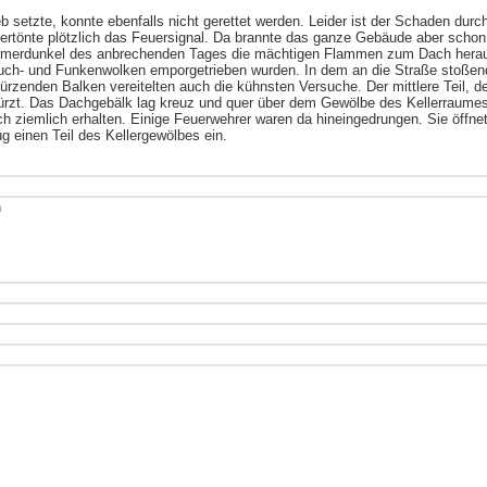
eb setzte, konnte ebenfalls nicht gerettet werden. Leider ist der Schaden dur
ertönte plötzlich das Feuersignal. Da brannte das ganze Gebäude aber schon 
ämmerdunkel des anbrechenden Tages die mächtigen Flammen zum Dach herau
auch- und Funkenwolken emporgetrieben wurden. In dem an die Straße stoßen
türzenden Balken vereitelten auch die kühnsten Versuche. Der mittlere Teil, 
türzt. Das Dachgebälk lag kreuz und quer über dem Gewölbe des Kellerraume
ch ziemlich erhalten. Einige Feuerwehrer waren da hineingedrungen. Sie öffn
g einen Teil des Kellergewölbes ein.
n