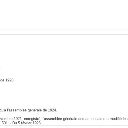
;
 de 1926.
qu'à l'assemblée générale de 1924.
ovembre 1921, enregistré, l'assemblée générale des actionnaires a modifié les a
501. - Du 5 février 1923