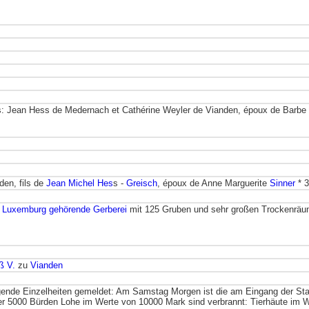
ts: Jean Hess de Medernach et Cathérine Weyler de Vianden, époux de Barbe
den, fils de
Jean Michel Hes
s -
Greisch
, époux de Anne Marguerite
Sinner
* 3
s Luxemburg gehörende Gerberei
mit 125 Gruben und sehr großen Trockenräu
ß V.
zu
Vianden
gende Einzelheiten gemeldet: Am Samstag Morgen ist die am Eingang der Stad
er 5000 Bürden Lohe im Werte von 10000 Mark sind verbrannt: Tierhäute im W