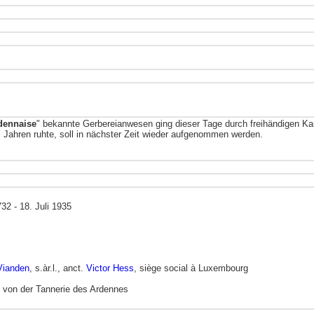
dennaise
" bekannte Gerbereianwesen ging dieser Tage durch freihändigen Ka
ei Jahren ruhte, soll in nächster Zeit wieder aufgenommen werden.
32 - 18. Juli 1935
Vianden
, s.àr.l., anct.
Victor Hess
, siège social à Luxembourg
t von der Tannerie des Ardennes