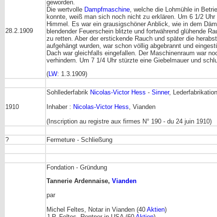
geworden.
Die wertvolle
Dampfmaschine
, welche die Lohmühle in Betri
konnte, weiß man sich noch nicht zu erklären. Um 6 1/2 Uhr 
Himmel. Es war ein grausigschöner Anblick, wie in dem D
28.2.1909
blendender Feuerschein blitzte und fortwährend glühende R
zu retten. Aber der erstickende Rauch und später die herabs
aufgehängt wurden, war schon völlig abgebrannt und einges
Dach war gleichfalls eingefallen. Der Maschinenraum war no
verhindern. Um 7 1/4 Uhr stürzte eine Giebelmauer und schlu
(
LW
: 1.3.1909)
Sohllederfabrik
Nicolas-Victor Hess
-
Sinner
, Lederfabrikatio
1910
Inhaber :
Nicolas-Victor Hess
, Vianden
(Inscription au registre aux firmes N° 190 - du 24 juin 1910)
?
Fermeture - Schließung
Fondation - Gründung
Tannerie Ardennaise,
Vianden
par
Michel Feltes, Notar in Vianden (40
Aktien
)
J.P. Feltes, Rentner in USA (60
Aktien
)