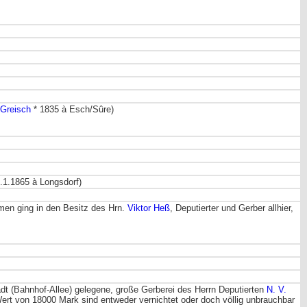
Greisch
* 1835 à Esch/Sûre)
.1.1865 à Longsdorf)
men ging in den Besitz des Hrn.
Viktor Heß
, Deputierter und Gerber allhier,
t (Bahnhof-Allee) gelegene, große Gerberei des Herrn Deputierten
N. V.
ert von 18000 Mark sind entweder vernichtet oder doch völlig unbrauchbar