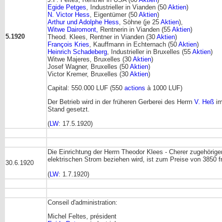
Egide Petges
, Industrieller in Vianden (50
Aktien
)
N. Victor Hess
, Eigentümer (50
Aktien
)
Arthur und Adolphe Hess
, Söhne (je 25
Aktien
),
Witwe Dairomont,
Rentnerin in Vianden (55
Aktien
)
5.1920
Theod. Klees, Rentner in Vianden (30
Aktien
)
François Kries
, Kauffmann in Echternach (50
Aktien
)
Heinrich Schadeberg
, Industrieller in Bruxelles (55
Aktien
)
Witwe Majeres, Bruxelles (30
Aktien
)
Josef Wagner, Bruxelles (50
Aktien
)
Victor Kremer, Bruxelles (30
Aktien
)
Capital: 550.000 LUF (550
actions
à 1000 LUF)
Der Betrieb wird in der früheren Gerberei des Herrn
V. Heß
im
Stand gesetzt.
(
LW
: 17.5.1920)
Die Einrichtung der Herrn Theodor Klees - Cherer zugehörig
elektrischen Strom beziehen wird, ist zum Preise von 3850 
30.6.1920
(
LW
: 1.7.1920)
Conseil d'administration:
Michel Feltes, président