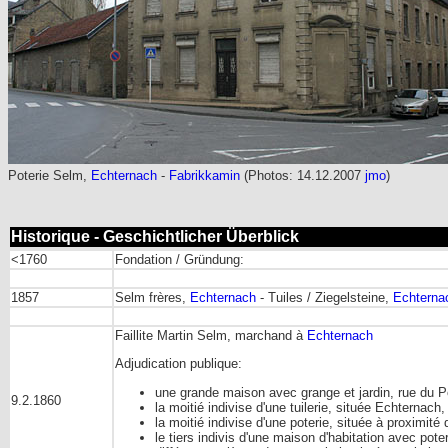
Poterie Selm,
Echternach
-
Fabrikkamin
(Photos: 14.12.2007
jmo
)
Historique - Geschichtlicher Überblick
<1760
Fondation / Gründung:
1857
Selm frères,
Echternach
- Tuiles / Ziegelsteine,
Echterna
Faillite Martin Selm, marchand à
Echternach
Adjudication publique:
une grande maison avec grange et jardin, rue du 
9.2.1860
la moitié indivise d'une tuilerie, située Echternach
la moitié indivise d'une poterie, située à proximité d
le tiers indivis d'une maison d'habitation avec pote