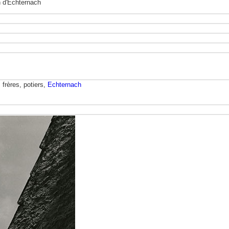
an d'Echternach
frères, potiers,
Echternach