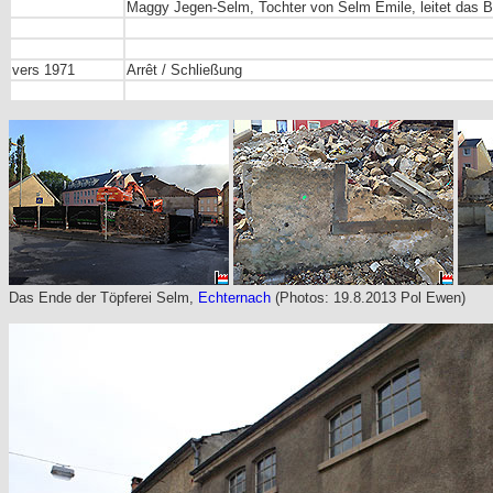
Maggy Jegen-Selm, Tochter von Selm Emile, leitet das B
vers 1971
Arrêt / Schließung
Das Ende der Töpferei Selm,
Echternach
(Photos: 19.8.2013 Pol Ewen)