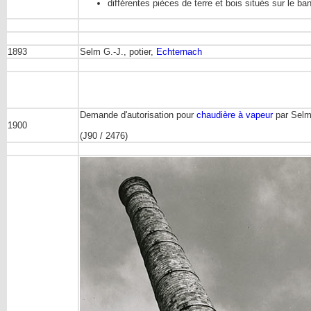
différentes pièces de terre et bois situés sur le b
1893
Selm G.-J., potier,
Echternach
Demande d'autorisation pour
chaudière à vapeur
par Selm 
1900
(J90 / 2476)