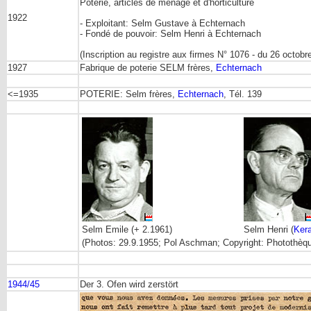
Poterie, articles de ménage et d'horticulture
1922
- Exploitant: Selm Gustave à Echternach
- Fondé de pouvoir: Selm Henri à Echternach
(Inscription au registre aux firmes N° 1076 - du 26 octobr
1927
Fabrique de poterie SELM frères,
Echternach
<=1935
POTERIE: Selm frères,
Echternach
, Tél. 139
Selm Emile (+ 2.1961)
Selm Henri (
Ker
(Photos: 29.9.1955; Pol Aschman; Copyright: Photothèqu
1944/45
Der 3. Ofen wird zerstört