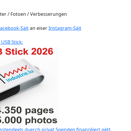
er / Fotoen / Verbesserungen
Facebook-Säit
an eiser
Instagram-Säit
 USB Stick:
sstendeels duerch privat Spenden finanzéiert gëtt.