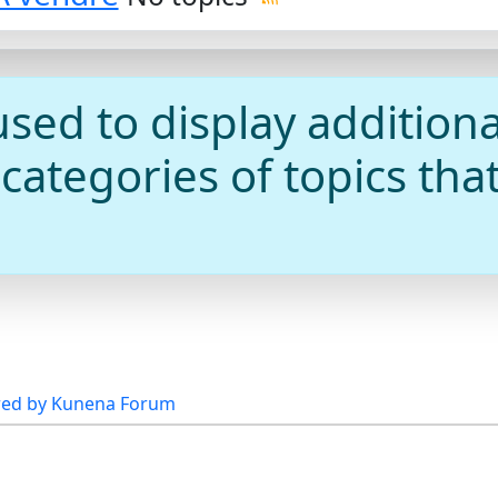
used to display additiona
ategories of topics that
ed by
Kunena Forum