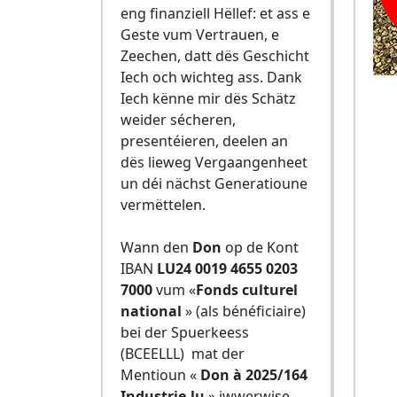
eng finanziell Hëllef: et ass e
Geste vum Vertrauen, e
Zeechen, datt dës Geschicht
Iech och wichteg ass. Dank
Iech kënne mir dës Schätz
weider sécheren,
presentéieren, deelen an
dës lieweg Vergaangenheet
un déi nächst Generatioune
vermëttelen.
Wann den
Don
op de Kont
IBAN
LU24 0019 4655 0203
7000
vum «
Fonds culturel
national
» (als bénéficiaire)
bei der Spuerkeess
(BCEELLL) mat der
Mentioun «
Don à 2025/164
Industrie.lu
» iwwerwise