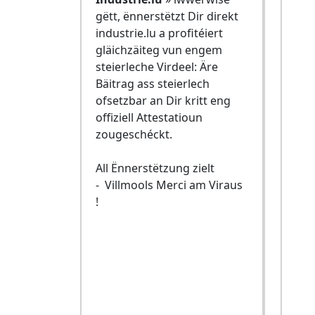
gëtt, ënnerstëtzt Dir direkt
industrie.lu a profitéiert
gläichzäiteg vun engem
steierleche Virdeel: Äre
Bäitrag ass steierlech
ofsetzbar an Dir kritt eng
offiziell Attestatioun
zougeschéckt.
All Ënnerstëtzung zielt
- Villmools Merci am Viraus
!