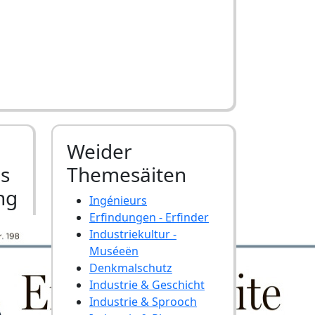
Weider
ls
Themesäiten
ng
Ingénieurs
Erfindungen - Erfinder
Industriekultur -
Muséeën
Denkmalschutz
Industrie & Geschicht
Industrie & Sprooch