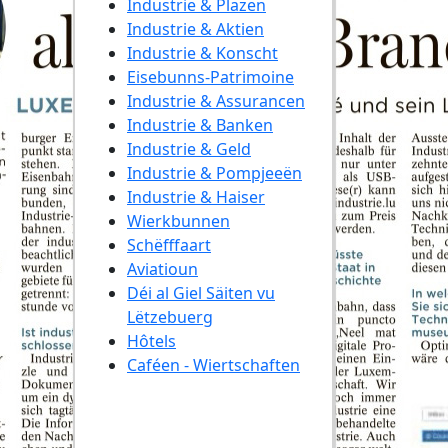
Industrie & Plazen
Industrie & Aktien
Industrie & Konscht
Eisebunns-Patrimoine
Industrie & Assurancen
Industrie & Banken
Industrie & Geld
Industrie & Pompjeeën
Industrie & Haiser
Wierkbunnen
Schëfffaart
Aviatioun
Déi al Giel Säiten vu
Lëtzebuerg
Hôtels
Caféen - Wiertschaften