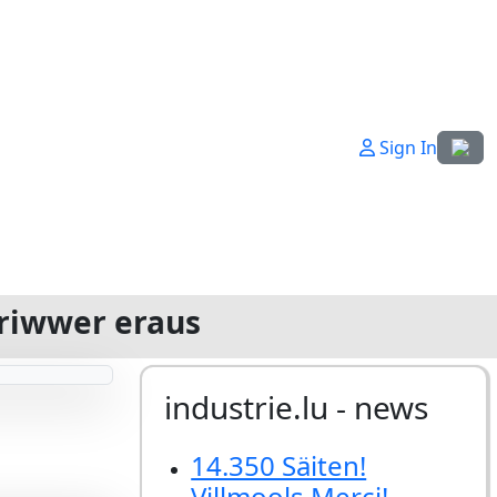
Sprach
Sign In
oriwwer eraus
industrie.lu - news
14.350 Säiten!
Villmools Merci!