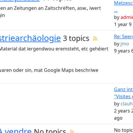
Metzesc
len an Zeitungen an Zaitschrëften, asw., iwert
...
in
by
admi
1 year 
striearchäologie
3 topics
Re: Seer
by
jmo
 Material dat iergendwou eremsteht, etc gehéiert
9 years 
n waren oder sin, mat Google Maps beschriwe
Ganz in
"Visites 
by
clauh
2 years
ago
 A vendre
No topics
No topic