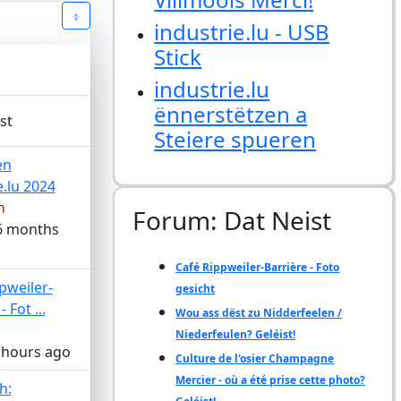
industrie.lu - USB
Stick
industrie.lu
ënnerstëtzen a
st
Steiere spueren
en
e.lu 2024
n
Forum: Dat Neist
 6 months
Café Rippweiler-Barrière - Foto
pweiler-
gesicht
 Fot ...
Wou ass dëst zu Nidderfeelen /
Niederfeulen? Geléist!
 hours ago
Culture de l'osier Champagne
Mercier - où a été prise cette photo?
h: