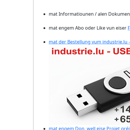
mat Informatiounen / alen Dokument
mat engem Abo oder Like vun eiser
mat der Bestellung vum industrie.lu -
mat engem Don, well eise Projet gréi