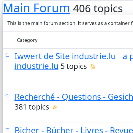
Main Forum
406 topics
This is the main forum section. It serves as a container 
Category
Iwwert de Site industrie.lu - a 
industrie.lu
5 topics
Recherché - Questions - Gesich
381 topics
Bicher - Bücher - Livres - Revu