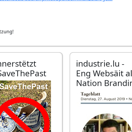
ëtzung!
nnerstëtzt
industrie.lu -
SaveThePast
Eng Websäit a
Nation Brandi