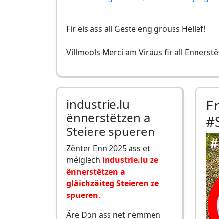
Fir eis ass all Geste eng grouss Hëllef!
Villmools Merci am Viraus fir all Ënnerst
industrie.lu
E
ënnerstëtzen a
#
Steiere spueren
Zënter Enn 2025 ass et
méiglech
industrie.lu ze
ënnerstëtzen a
gläichzäiteg Steieren ze
spueren.
Äre Don ass net nëmmen