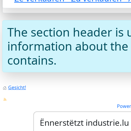
The section header is 
information about the c
contains.
Gesicht!
Power
Ënnerstëtzt industrie.lu