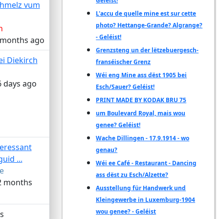
Geléist!
hmelz vum
L'accu de quelle mine est sur cette
photo? Hettange-Grande? Algrange?
n
- Geléist!
9 months ago
Grenzsteng un der lëtzebuergesch-
ei Diekirch
franséischer Grenz
Wéi eng Mine ass dëst 1905 bei
6 days ago
Esch/Sauer? Geléist!
PRINT MADE BY KODAK BRU 75
um Boulevard Royal, mais wou
genee? Geléist!
Wache Dillingen - 17.9.1914 - wo
teressant
genau?
guid ...
Wéi ee Café - Restaurant - Dancing
e
ass dëst zu Esch/Alzette?
 2 months
Ausstellung für Handwerk und
Kleingewerbe in Luxemburg-1904
wou genee? - Geléist
s