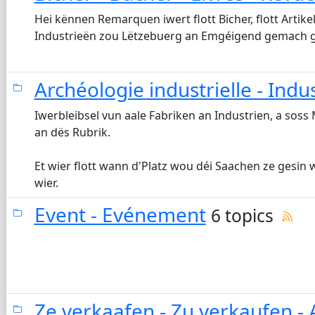
Hei kënnen Remarquen iwert flott Bicher, flott Artike
Industrieën zou Lëtzebuerg an Emgéigend gemach g
Archéologie industrielle - Indu
Iwerbleibsel vun aale Fabriken an Industrien, a soss
an dës Rubrik.
Et wier flott wann d'Platz wou déi Saachen ze gesi
wier.
Event - Evénement
6 topics
Ze verkaafen - Zu verkaufen -