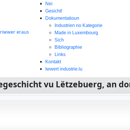
Nei
Gesicht!
Dokumentatioun
Industrien no Kategorie
Made in Luxembourg
Sich
Bibliographie
Links
Kontakt
Iwwert industrie.lu
riegeschicht vu Lëtzebuerg, an d