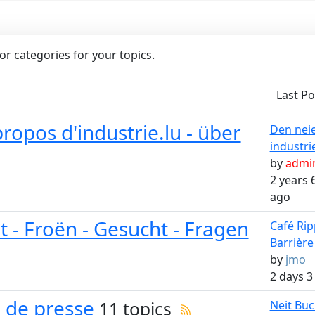
for categories for your topics.
Last Po
propos d'industrie.lu - über
Den nei
industri
by
admi
2 years
ago
t - Froën - Gesucht - Fragen
Café Rip
Barrière -
by
jmo
2 days 3
e de presse
11 topics
Neit Buc