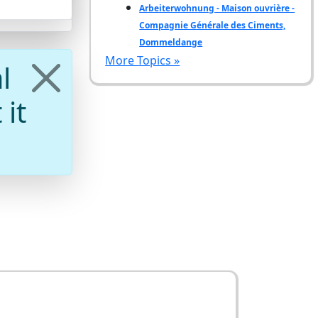
Arbeiterwohnung - Maison ouvrière -
Compagnie Générale des Ciments,
Dommeldange
More Topics »
l
 it