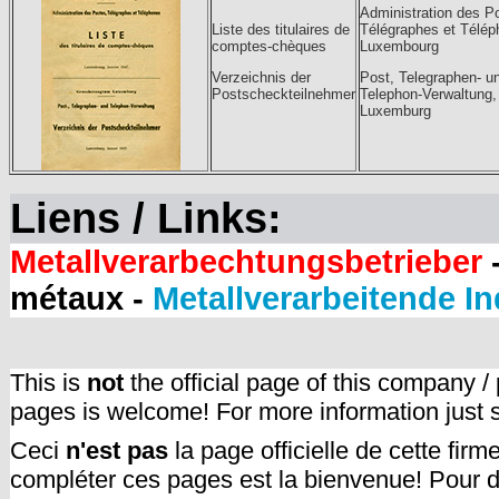
Administration des P
Liste des titulaires de
Télégraphes et Télép
comptes-chèques
Luxembourg
Verzeichnis der
Post, Telegraphen- u
Postscheckteilnehmer
Telephon-Verwaltung,
Luxemburg
Liens / Links:
Metallverarbechtungsbetrieber
-
métaux -
Metallverarbeitende In
This is
not
the official page of this company /
pages is welcome! For more information just
Ceci
n'est pas
la page officielle de cette fir
compléter ces pages est la bienvenue! Pour d