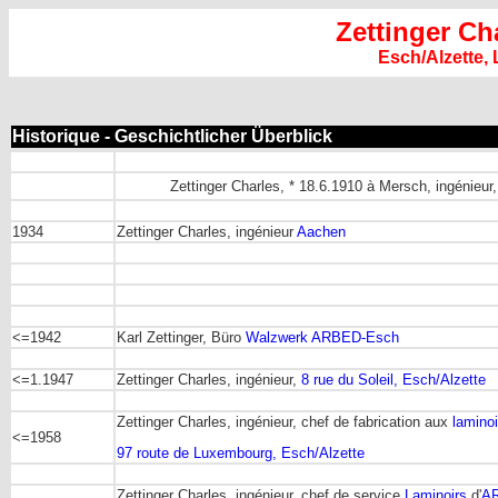
Zettinger Ch
Esch/Alzette
Historique - Geschichtlicher Überblick
Zettinger Charles, * 18.6.1910 à Mersch, ingénieur,
1934
Zettinger Charles, ingénieur
Aachen
<=1942
Karl Zettinger, Büro
Walzwerk
ARBED-Esch
<=1.1947
Zettinger Charles, ingénieur,
8 rue du Soleil, Esch/Alzette
Zettinger Charles, ingénieur, chef de fabrication aux
laminoi
<=1958
97 route de Luxembourg, Esch/Alzette
Zettinger Charles, ingénieur, chef de service
Laminoirs
d'
A