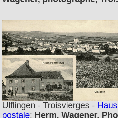
Ulflingen - Troisvierges -
Haush
postale
:
Herm. Wagener, Phot