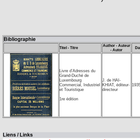
Bibliographie
Author - Auteur
Titel - Titre
Da
- Autor
Livre d’Adresses du
Grand-Duché de
Luxembourg
J. de HAI-
Commercial, Industriel
KHIAT, éditeur-
193
et Touristique
directeur
1re édition
Liens / Links