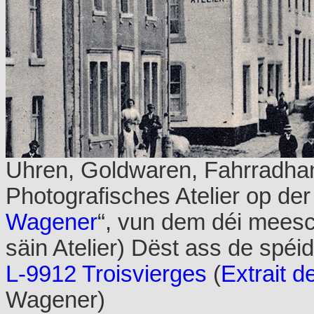
Uhren, Goldwaren, Fahrradha
Photografisches Atelier op der
Wagener
“, vun dem déi mees
säin Atelier) Dëst ass de spé
L-9912 Troisvierges
(
Extrait d
Wagener)