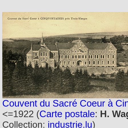
Couvent du Sacré Coeur à Cin
<=1922 (
Carte postale
:
H. Wag
Collection:
industrie.lu
)