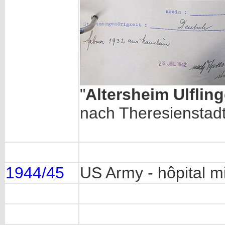
"
Altersheim Ulflin
nach Theresienstad
1944/45
US Army - hôpital mil