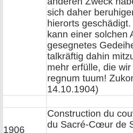
anderen Zweck habe
sich daher beruhig
hierorts geschädigt.
kann einer solchen A
gesegnetes Gedeihen
talkräftig dahin mit
mehr erfülle, die wi
regnum tuum! Zukom
14.10.1904)
Construction du cou
du Sacré-Cœur de Sa
1906