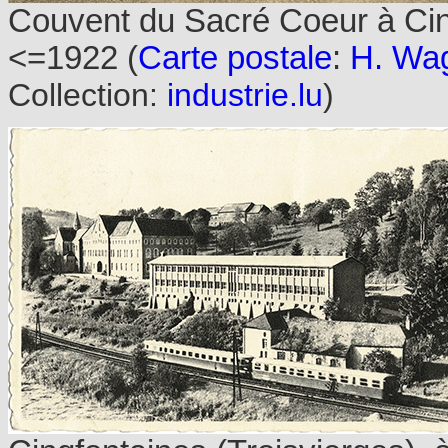
Couvent du Sacré Coeur à Cin
<=1922 (
Carte postale
:
H. Wag
Collection:
industrie.lu
)