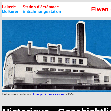
Laiterie
Station d'écrémage
Elwen -
Molkerei
Entrahmungsstation
Entrahmungsstation
Ulflingen / Troisvierges
- 1957