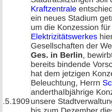
Kraftzentrale
entschied
ein neues Stadium getr
um die Konzession für
Elektrizitätswerkes
hie
Gesellschaften der We
Ges. in Berlin
, bewir
bereits bindende Vorsc
hat dem jetzigen Konze
Beleuchtung, Herrn
Sc
anderthaIbjährige Konz
.5.1909
unsere Stadtverwaltung
bis zum Dezember die