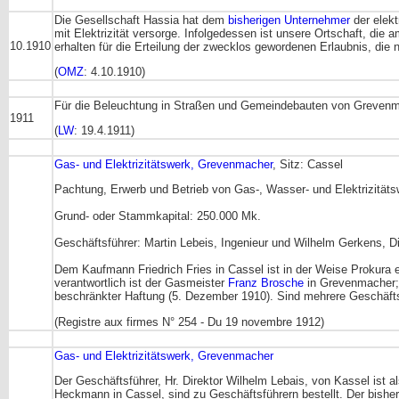
Die Gesellschaft Hassia hat dem
bisherigen Unternehmer
der elekt
mit Elektrizität versorge. Infolgedessen ist unsere Ortschaft, die 
10.1910
erhalten für die Erteilung der zwecklos gewordenen Erlaubnis, di
(
OMZ
: 4.10.1910)
Für die Beleuchtung in Straßen und Gemeindebauten von Grevenma
1911
(
LW
: 19.4.1911)
Gas- und Elektrizitätswerk, Grevenmacher
, Sitz: Cassel
Pachtung, Erwerb und Betrieb von Gas-, Wasser- und Elektrizitäts
Grund- oder Stammkapital: 250.000 Mk.
Geschäftsführer: Martin Lebeis, Ingenieur und Wilhelm Gerkens, Di
Dem Kaufmann Friedrich Fries in Cassel ist in der Weise Prokura e
verantwortlich ist der Gasmeister
Franz Brosche
in Grevenmacher; 
beschränkter Haftung (5. Dezember 1910). Sind mehrere Geschäftsfü
(Registre aux firmes N° 254 - Du 19 novembre 1912)
Gas- und Elektrizitätswerk, Grevenmacher
Der Geschäftsführer, Hr. Direktor Wilhelm Lebais, von Kassel ist 
Heckmann in Cassel, sind zu Geschäftsführern bestellt. Der bisheri