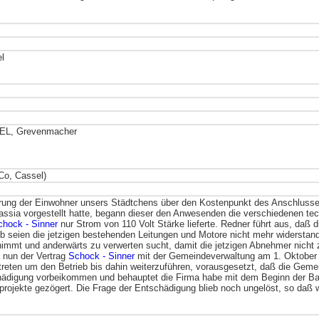
l
L, Grevenmacher
 Co, Cassel)
rung der Einwohner unsers Städtchens über den Kostenpunkt des Anschlusse
ssia vorgestellt hatte, begann dieser den Anwesenden die verschiedenen techn
chock - Sinner
nur Strom von 110 Volt Stärke lieferte. Redner führt aus, daß d
b seien die jetzigen bestehenden Leitungen und Motore nicht mehr widerstand
immt und anderwärts zu verwerten sucht, damit die jetzigen Abnehmer nicht 
a nun der Vertrag
Schock - Sinner
mit der Gemeindeverwaltung am 1. Oktober au
treten um den Betrieb bis dahin weiterzuführen, vorausgesetzt, daß die Geme
hädigung vorbeikommen und behauptet die Firma habe mit dem Beginn der Bau
ojekte gezögert. Die Frage der Entschädigung blieb noch ungelöst, so daß w