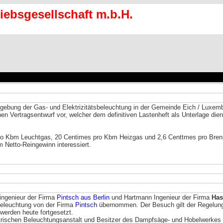
riebsgesellschaft m.b.H.
gebung der Gas- und Elektrizitätsbeleuchtung in der Gemeinde Eich / Luxemb
nen Vertragsentwurf vor, welcher dem definitiven Lastenheft als Unterlage dien
 pro Kbm Leuchtgas, 20 Centimes pro Kbm Heizgas und 2,6 Centtmes pro Bren
 Netto-Reingewinn interessiert.
ingenieur der Firma
Pintsch aus Berlin
und Hartmann Ingenieur der Firma
Has
Beleuchtung von der Firma
Pintsch
übernommen. Der Besuch gilt der Regelung 
werden heute fortgesetzt.
ktrischen Beleuchtungsanstalt und Besitzer des Dampfsäge- und Hobelwerkes 