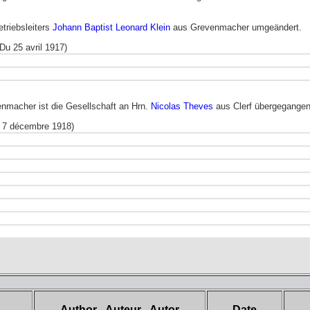
triebsleiters
Johann Baptist Leonard Klein
aus Grevenmacher umgeändert.
Du 25 avril 1917)
macher ist die Gesellschaft an Hrn.
Nicolas Theves
aus Clerf übergegangen 
u 7 décembre 1918)
Author - Auteur - Autor
Date