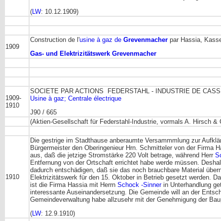
(
LW
: 10.12.1909)
Construction de l'
usine à gaz de
Grevenmacher
par Hassia, Kasse
1909
Gas- und Elektrizitätswerk Grevenmacher
SOCIETE PAR ACTIONS FEDERSTAHL - INDUSTRIE DE CASSE
1909-
Usine à gaz; Centrale électrique
1910
J90 / 665
(Aktien-Gesellschaft für Federstahl-Industrie, vormals A. Hirsch &
Die gestrige im Stadthause anberaumte Versammmlung zur Aufklä
Bürgermeister den Oberingenieur Hrn. Schmitteler von der Firma Ha
aus, daß die jetzige Stromstärke 220 Volt betrage, während Herr
S
Entfernung von der Ortschaft errichtet habe werde müssen. Deshal
dadurch entschädigen, daß sie das noch brauchbare Material übern
1910
Elektrizitätswerk für den 15. Oktober in Betrieb gesetzt werden. D
ist die Firma Hassia mit Herrn
Schock -Sinner
in Unterhandlung ge
interessante Auseinandersetzung. Die Gemeinde will an der Entsc
Gemeindeverwaltung habe allzusehr mit der Genehmigung der Baupr
(
LW
: 12.9.1910)