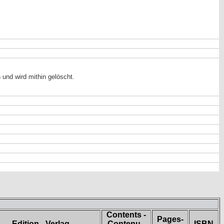
und wird mithin gelöscht.
Contents -
Pages-
Edition - Verlag
Contenu -
ISBN