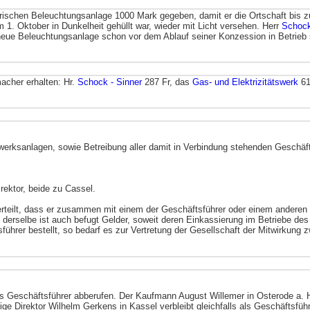
rischen Beleuchtungsanlage 1000 Mark gegeben, damit er die Ortschaft bis z
am 1. Oktober in Dunkelheit gehüllt war, wieder mit Licht versehen. Herr
Schock
e neue Beleuchtungsanlage schon vor dem Ablauf seiner Konzession in Betrieb 
cher erhalten: Hr.
Schock
- Sinner
287 Fr, das
Gas- und Elektrizitätswerk
61
werksanlagen, sowie Betreibung aller damit in Verbindung stehenden Geschäf
rektor, beide zu Cassel.
rteilt, dass er zusammen mit einem der Geschäftsführer oder einem anderen P
derselbe ist auch befugt Gelder, soweit deren Einkassierung im Betriebe des
hrer bestellt, so bedarf es zur Vertretung der Gesellschaft der Mitwirkung z
als Geschäftsführer abberufen. Der Kaufmann August Willemer in Osterode a. 
ge Direktor Wilhelm Gerkens in Kassel verbleibt gleichfalls als Geschäftsführ