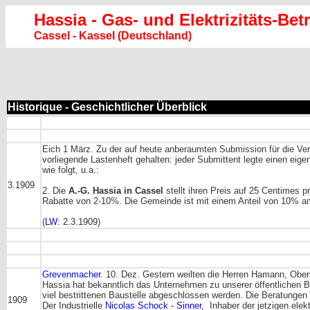
Hassia - Gas- und Elektrizitäts-Bet
Cassel - Kassel (Deutschland)
Historique - Geschichtlicher Überblick
Eich 1 März. Zu der auf heute anberaumten Submission für die Ver
vorliegende Lastenheft gehalten: jeder Submittent legte einen eige
wie folgt, u.a.:
3.1909
2. Die
A.-G. Hassia in Cassel
stellt ihren Preis auf 25 Centimes
Rabatte von 2-10%. Die Gemeinde ist mit einem Anteil von 10% am
(
LW
: 2.3.1909)
Grevenmacher
. 10. Dez. Gestern weilten die Herren Hamann, Ober
Hassia hat bekanntlich das Unternehmen zu unserer öffentlichen 
viel bestrittenen Baustelle abgeschlossen werden. Die Beratungen 
1909
Der Industrielle
Nicolas Schock - Sinner
, Inhaber der jetzigen ele