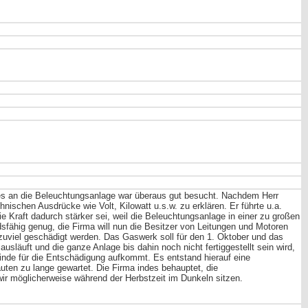
s an die Beleuchtungsanlage war überaus gut besucht. Nachdem Herr
ischen Ausdrücke wie Volt, Kilowatt u.s.w. zu erklären. Er führte u.a.
ie Kraft dadurch stärker sei, weil die Beleuchtungsanlage in einer zu großen
sfähig genug, die Firma will nun die Besitzer von Leitungen und Motoren
zuviel geschädigt werden. Das Gaswerk soll für den 1. Oktober und das
släuft und die ganze Anlage bis dahin noch nicht fertiggestellt sein wird,
inde für die Entschädigung aufkommt. Es entstand hierauf eine
ten zu lange gewartet. Die Firma indes behauptet, die
ir möglicherweise während der Herbstzeit im Dunkeln sitzen.