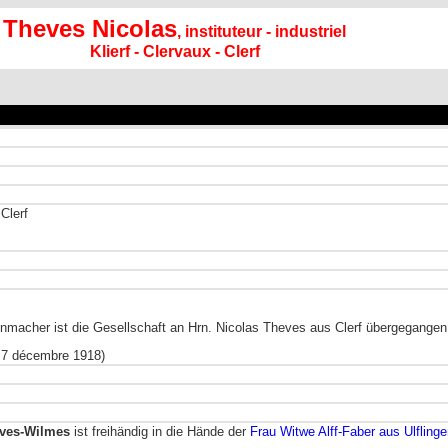
Theves Nicolas
, instituteur - industriel
Klierf - Clervaux - Clerf
Clerf
acher ist die Gesellschaft an Hrn. Nicolas Theves aus Clerf übergegangen 
u 7 décembre 1918)
eves-Wilmes
ist freihändig in die Hände der
Frau Witwe Alff-Faber aus Ulfling