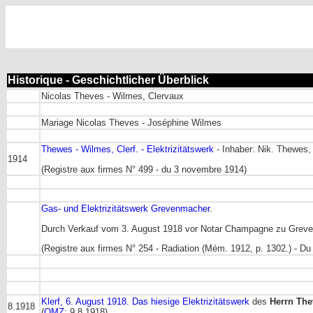
Historique - Geschichtlicher Überblick
Nicolas Theves - Wilmes, Clervaux
Mariage Nicolas Theves - Joséphine Wilmes
Thewes - Wilmes, Clerf. - Elektrizitätswerk
- Inhaber: Nik. Thewes, 
1914
(Registre aux firmes N° 499 - du 3 novembre 1914)
Gas- und Elektrizitätswerk Grevenmacher
.
Durch Verkauf vom 3. August 1918 vor Notar Champagne zu Grevenm
(Registre aux firmes N° 254 - Radiation (Mém. 1912, p. 1302.) - D
Klerf, 6. August 1918. Das hiesige Elektrizitätswerk
des
Herrn Th
8.1918
(
OMZ
: 9.8.1918)