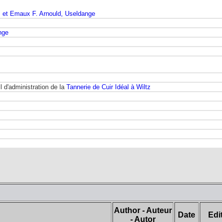
s et Emaux F. Arnould, Useldange
nge
 d'administration de la
Tannerie de Cuir Idéal à Wiltz
Author - Auteur
Date
Edi
- Autor