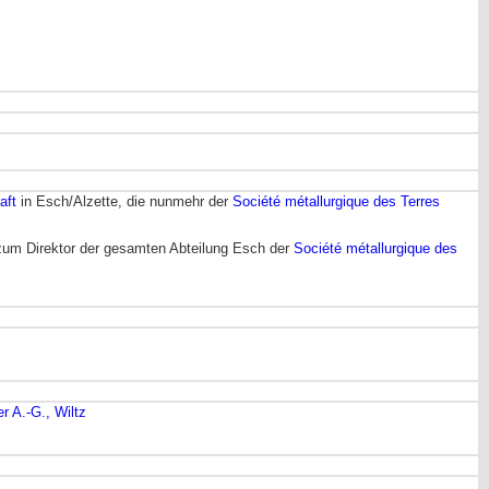
aft
in Esch/Alzette, die nunmehr der
Société métallurgique des Terres
 zum Direktor der gesamten Abteilung Esch der
Société métallurgique des
er A.-G., Wiltz