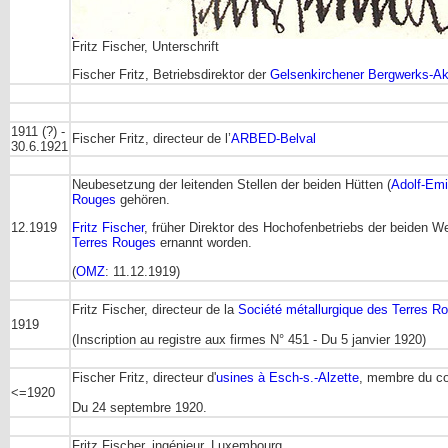
Fritz Fischer, Unterschrift
Fischer Fritz, Betriebsdirektor der
Gelsenkirchener Bergwerks-Ak
1911 (?) -
Fischer Fritz, directeur de l’
ARBED-Belval
30.6.1921
Neubesetzung der leitenden Stellen der beiden Hütten (
Adolf-Emi
Rouges
gehören.
12.1919
Fritz Fischer
, früher Direktor des Hochofenbetriebs der beiden W
Terres Rouges
ernannt worden.
(
OMZ
: 11.12.1919)
Fritz Fischer, directeur de la
Société métallurgique des Terres 
1919
(Inscription au registre aux firmes N° 451 - Du 5 janvier 1920)
Fischer Fritz, directeur d'
usines à Esch-s.-Alzette
, membre du con
<=1920
Du 24 septembre 1920.
Fritz Fischer, ingénieur, Luxembourg