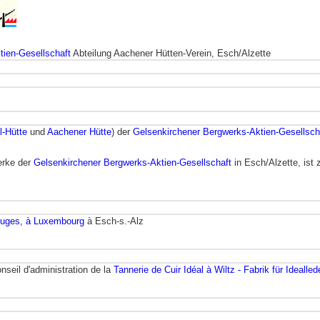
tien-Gesellschaft
Abteilung Aachener Hütten-Verein, Esch/Alzette
l-Hütte
und
Aachener Hütte
) der
Gelsenkirchener Bergwerks-Aktien-Gesellsch
erke der
Gelsenkirchener Bergwerks-Aktien-Gesellschaft
in Esch/Alzette, ist
Rouges, à Luxembourg
à Esch-s.-Alz
seil d'administration de la
Tannerie de Cuir Idéal à Wiltz - Fabrik für Idealled