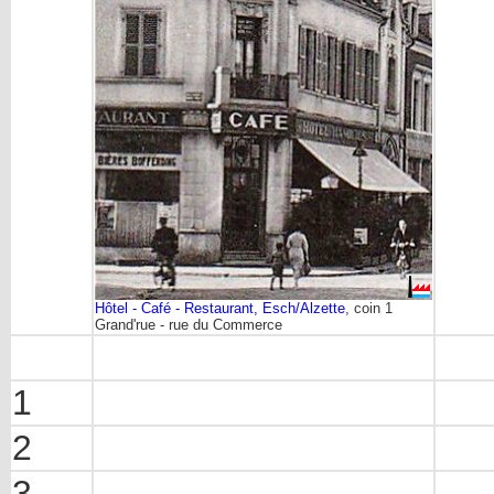
Hôtel - Café - Restaurant, Esch/Alzette
, coin 1
Grand'rue - rue du Commerce
1
2
3