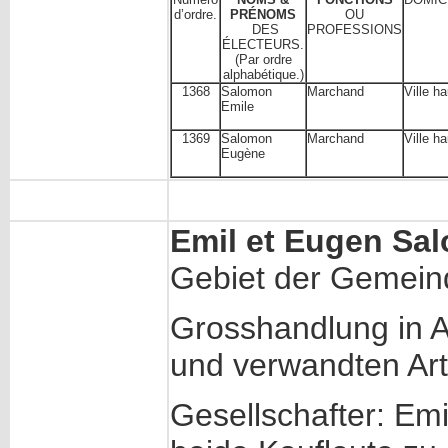
d’ordre.
PRÉNOMS
OU
DES
PROFESSIONS
ÉLECTEURS.
(Par ordre
alphabétique.)
1368
Salomon
Marchand
Ville h
Emile
1369
Salomon
Marchand
Ville h
Eugène
Emil et Eugen Sa
Gebiet der Gemeind
Grosshandlung in 
und verwandten Art
Gesellschafter: E