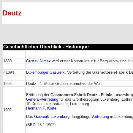
Deutz
Geschichtlicher Überblick - Historique
1880
Gustav Nimax
wird erster Konstrukteur für Bergwerks- und H
<1894
Luxemburger Gaswerk
, Vertretung der
Gasmotoren-Fabrik D
1896
Deutz - 1. Motor-Grubenlokomotive der Welt
Eröffnung der
Gasmotoren-Fabrik Deutz - Filiale Luxembur
General-Vertretung
für das Großherzogtum Luxemburg, Lothrin
10 Dreifaltigkeitsstrasse, Luxemburg
Hermann F. Korte
1902
Das
Gaswerk Luxemburg
, langjährige
Vertretung
in Luxemburg,
(BBZ: 28.1.1902)