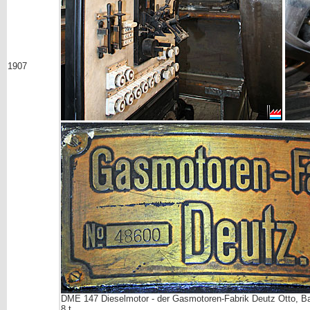
1907
DME 147 Dieselmotor - der Gasmotoren-Fabrik Deutz Otto, B
8 t