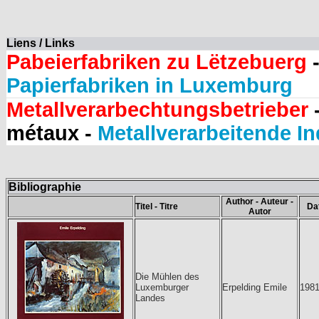
Liens / Links
Pabeierfabriken zu Lëtzebuerg
-
Papierfabriken in Luxemburg
Metallverarbechtungsbetrieber
-
métaux -
Metallverarbeitende In
Bibliographie
Author - Auteur -
Titel - Titre
Da
Autor
Die Mühlen des
Luxemburger
Erpelding Emile
198
Landes