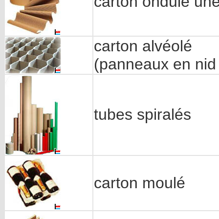
carton ondulé une
carton alvéolé
(panneaux en nid 
tubes spiralés
carton moulé