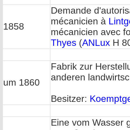
Demande d'autoris
mécanicien à
Lint
1858
mécanicien avec f
Thyes
(
ANLux
H 8
Fabrik zur Herste
anderen landwirtsc
um 1860
Besitzer:
Koemptg
Eine vom Wasser g