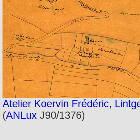
Atelier Koervin Frédéric, Lintg
(
ANLux
J90/1376)