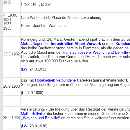
1930
Propr.: M. Jacoby
<=1930,
Café Wintersdorf, Place de l'Etoile, Luxembourg
1931,
1933,
Propr.: Jacoby - Wampach
1935
Rollingergrund, 24. März. Gestern abend spät brach in dem zu de
Materiallager des
Industriellen Albert Vorwerk
und die
Kunstsc
das halbe Dachwerk stand bereits in Flammen, als die gegen hal
Auch die Maschinen der
Kunstschlosserei Weyrich und Bellville
e
23.3.1932
Uhr zurück, um Reste von Gummi und Holz, die noch weiter sch
sich auf etwa 100.000 Franken belaufen.
(
LW
: 24.3.1932)
Das mit
Hotelbetrieb verbundene
Café-Restaurant Wintersdorf, 
Schergen, erzielte gestern in öffentlicher Versteigerung ein Ang
26.9.1938
(
t
: 27.9.1938)
Versteigerung. - Die Meldung über das Resultat der Versteigeru
Math. Bellville
, die bisher zusammen in diesem Gebäude eine Sch
26.9.1938
„
Weyrich und Bellville
“
an derselben Stelle weitergeführt werden
(
LW
: 28.9.1938)