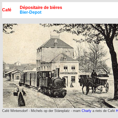
Dépositaire de bières
Café
Bier-Depot
Café Wintersdorf - Michels op der Stäreplatz - mam
Charly
a riets de Café
H