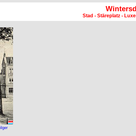
Wintersd
Stad - Stäreplatz - Lu
ilger