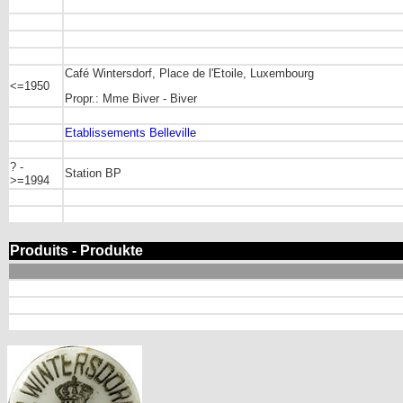
Café Wintersdorf, Place de l'Etoile, Luxembourg
<=1950
Propr.: Mme Biver - Biver
Etablissements Belleville
? -
Station BP
>=1994
Produits - Produkte