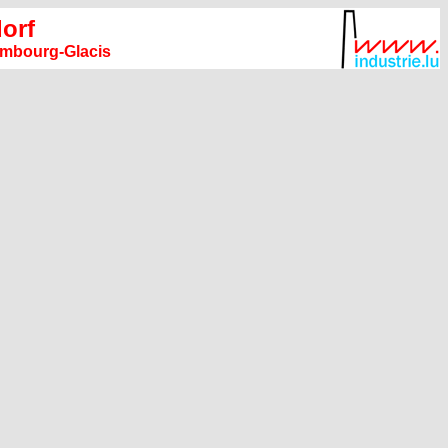
orf
xembourg-Glacis