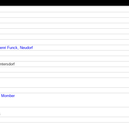
enri Funck, Neudorf
ntersdorf
h. Momber
8