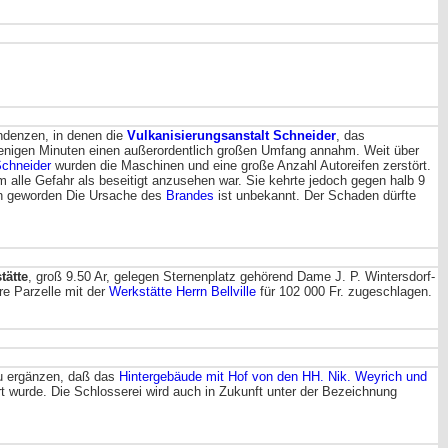
ndenzen, in denen die
Vulkanisierungsanstalt Schneider
, das
enigen Minuten einen außerordentlich großen Umfang annahm. Weit über
Schneider
wurden die Maschinen und eine große Anzahl Autoreifen zerstört.
 alle Gefahr als beseitigt anzusehen war. Sie kehrte jedoch gegen halb 9
en geworden Die Ursache des
Brandes
ist unbekannt. Der Schaden dürfte
tätte
, groß 9.50 Ar, gelegen Sternenplatz gehörend Dame J. P. Wintersdorf-
re Parzelle mit der
Werkstätte Herrn Bellville
für 102 000 Fr. zugeschlagen.
zu ergänzen, daß das
Hintergebäude mit Hof von den HH. Nik. Weyrich und
 wurde. Die Schlosserei wird auch in Zukunft unter der Bezeichnung