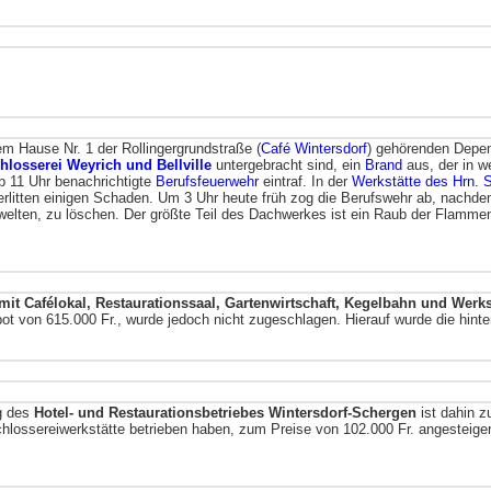
m Hause Nr. 1 der Rollingergrundstraße (
Café Wintersdorf
) gehörenden Depe
hlosserei Weyrich und Bellville
untergebracht sind, ein
Brand
aus, der in w
b 11 Uhr benachrichtigte
Berufsfeuerwehr
eintraf. In der
Werkstätte des Hrn. 
rlitten einigen Schaden. Um 3 Uhr heute früh zog die Berufswehr ab, nachdem
welten, zu löschen. Der größte Teil des Dachwerkes ist ein Raub der Flamm
mit Cafélokal, Restaurationssaal, Gartenwirtschaft, Kegelbahn und Werks
ebot von 615.000 Fr., wurde jedoch nicht zugeschlagen. Hierauf wurde die hinte
ng des
Hotel- und Restaurationsbetriebes Wintersdorf-Schergen
ist dahin 
lossereiwerkstätte betrieben haben, zum Preise von 102.000 Fr. angesteigert
.