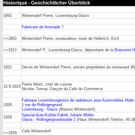
Historique - Geschichtlicher Überblick
1891
Wintersdorf Pierre, Luxembourg-Glacis
Fabricant de limonade
?
<=1903
Wintersdorf Pierre, restaurateur, route de Hollerich, Eich
<=1913
Wintersdorf P., Luxembourg-Glacis, dépositaire de la
Brasserie H
1922
Décès de Wintersdorf Pierre, ancien propriétaire du restaurant Wi
Pierre Weitz, chef de cuisine
15.8.1924
Nicolas Tonnar, Garçon du Café du Commerce
Fabrique Luxembourgeoise de radiateurs pour Automobiles Mat
1928
1 rue de Rollingergrund
Luxembourg - Glacis
(Maison Wintersdorf)
Spezial-Auto-Kühler-Fabrik Johann Müller
1928
Glacis - Rollingergrundstraße 1
(Haus Wintersdorf) Telefon: 45-3
Café Wintersdorf
<=1929,