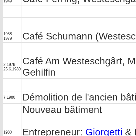
1949
Café Schumann (Westeschg
1958 -
1979
Café Am Westeschgârt, Mm
2.1979 -
25.6.1980
Gehilfin
Démolition de l'ancien bâ
7.1980
Nouveau bâtiment
Entrepreneur:
Giorgetti
& P
1980