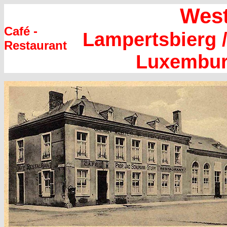
West
Café -
Lampertsbierg /
Restaurant
Luxembur