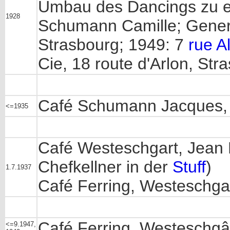
Umbau des Dancings zu e
1928
Schumann Camille; General
Strasbourg; 1949: 7
rue A
Cie, 18 route d'Arlon, Str
Café Schumann Jacques, 
<=1935
Café Westeschgart, Jean F
Chefkellner in der
Stuff
)
1.7.1937
Café Ferring, Westeschga
Café Ferring, Westeschgâ
<=9.1947,