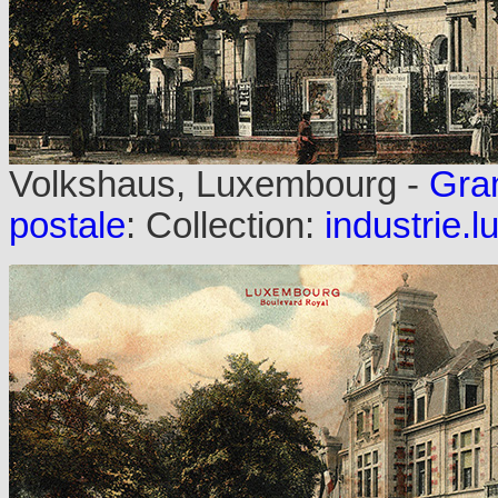
Volkshaus, Luxembourg -
Gra
postale
: Collection:
industrie.l