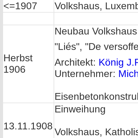
<=1907
Volkshaus, Luxem
Neubau Volkshaus,
"Liés", "De versof
Herbst
Architekt:
König J.P
1906
Unternehmer:
Mich
Eisenbetonkonstruk
Einweihung
13.11.1908
Volkshaus, Katholi