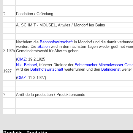
?
Fondation / Gründung
A. SCHMIT - MOUSEL, Altwies / Mondorf les Bains
Nachdem die
Bahnhofswirtschaft
in Mondorf und die damit verbund
worden. Die
Station
wird in den nächsten Tagen wieder geöffnet wer
2.1925
Gemeinderatswahl für Altwies geben.
(
OMZ
: 19.2.1925
Nik. Beissel
, früherer Direktor der
Echternacher Mineralwasser-Gese
wird die
Bahnhofswirtschaft
weiterführen und den
Bahndienst
weiter
1927
(
OMZ
: 11.3.1927)
?
Arrêt de la production / Produktionsende
Produits - Produkte