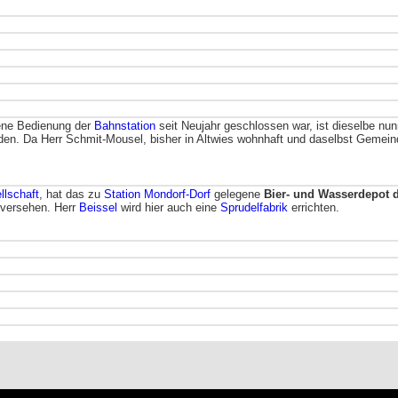
ene Bedienung der
Bahnstation
seit Neujahr geschlossen war, ist dieselbe n
den. Da Herr Schmit-Mousel, bisher in Altwies wohnhaft und daselbst Gemeind
llschaft
, hat das zu
Station Mondorf-Dorf
gelegene
Bier- und Wasserdepot 
 versehen. Herr
Beissel
wird hier auch eine
Sprudelfabrik
errichten.