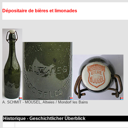
Dépositaire de bières et limonades
A. SCHMIT - MOUSEL, Altwies / Mondorf les Bains
Historique - Geschichtlicher Überblick