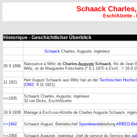
Schaack Charles
Esch/Alzette 
Historique - Geschichtlicher Überblick
Schaack
Charles, Auguste, ingénieur
Naissance à Wiltz de
Charles-
Auguste
Schaack
, fils de Jean
26.9.1896
Wiltz, et de Marguerite Folschette (* 8.1.1870 à Esch ; † 18.9.1
Herr August Schaack aus Wiltz hat an der
Technischen Hochsc
11.1921
(
OMZ
: 9.11.1921)
Schaack Charles, Auguste, ingénieur
<=1935
32 rue Dicks, Esch/Alzette
24.9.1938
Mariage à Esch-sur-Alzette de Charles Auguste Schaack, ingén
<=1942
Schaack August, Betriebschef
Spundwand
abteilung
ARBED-Bel
<=1958
Schaack Auguste, ingénieur, chef de service du Service des
pa