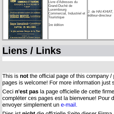
Livre d’Adresses du
Grand-Duché de
Luxembourg
J. de HAI-KHIAT,
Commercial, Industriel et
éditeur-directeur
Touristique
1re édition
Liens / Links
This is
not
the official page of this company /
pages is welcome! For more information just
Ceci
n'est pas
la page officielle de cette fir
compléter ces pages est la bienvenue! Pour d
envoyer simplement un
e-mail.
Dies ist
nicht
die offizielle Seite dieser Firm