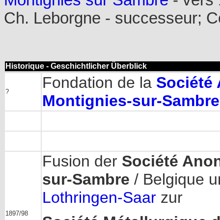
Montignies sur Sambre
- vers 
Ch. Leborgne - successeur; Co
Historique - Geschichtlicher Überblick
Fondation de la
Société
?
Montignies-sur-Sambre
Fusion der
Société Ano
sur-Sambre
/ Belgique 
Lothringen-Saar
zur
1897/98