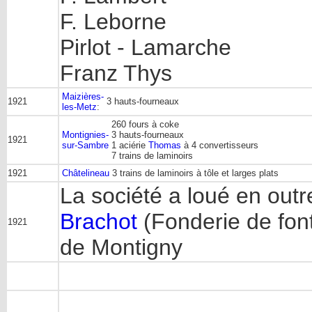
F. Leborne
Pirlot - Lamarche
Franz Thys
Maizières-
1921
3 hauts-fourneaux
les-Metz
:
260 fours à coke
Montignies-
3 hauts-fourneaux
1921
sur-Sambre
1 aciérie
Thomas
à 4 convertisseurs
7 trains de laminoirs
1921
Châtelineau
3 trains de laminoirs à tôle et larges plats
La société a loué en outre
Brachot
(Fonderie de font
1921
de Montigny