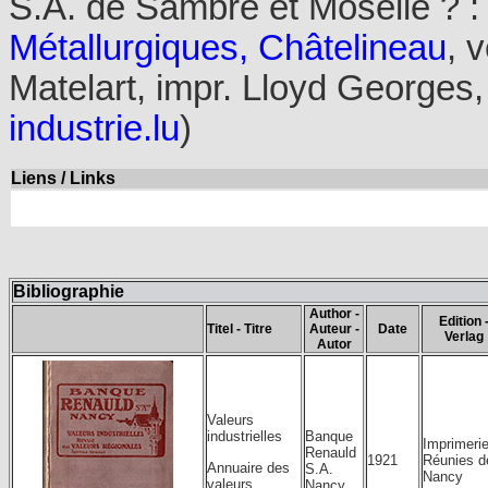
S.A. de Sambre et Moselle ? :
Métallurgiques, Châtelineau
, 
Matelart, impr. Lloyd Georges,
industrie.lu
)
Liens / Links
Bibliographie
Author -
Edition 
Titel - Titre
Auteur -
Date
Verlag
Autor
Valeurs
Banque
industrielles
Imprimeri
Renauld
1921
Réunies d
Annuaire des
S.A.
Nancy
valeurs
Nancy