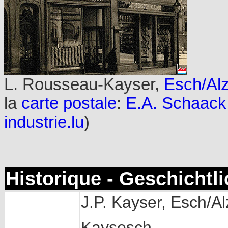
L. Rousseau-Kayser,
Esch/Alz
la
carte postale
:
E.A. Schaack
industrie.lu
)
Historique - Geschichtl
J.P. Kayser, Esch/Al
Kaysesch