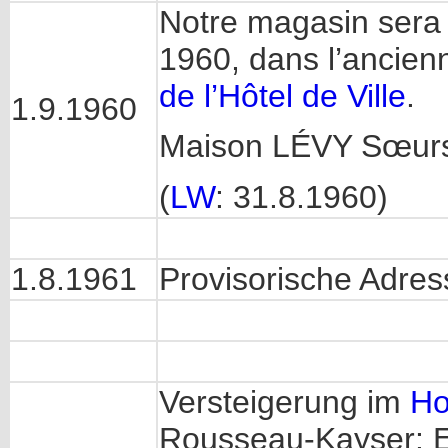
Notre magasin sera 
1960, dans l’ancie
de l’Hôtel de Ville
.
1.9.1960
Maison LÉVY Sœurs,
(
LW
: 31.8.1960)
1.8.1961
Provisorische Adre
Versteigerung im
Ho
Rousseau-Kayser: E