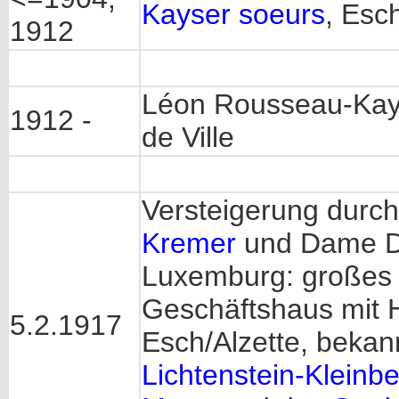
Kayser soeurs
, Esc
1912
Léon Rousseau-Kayse
1912 -
de Ville
Versteigerung dur
Kremer
und Dame D
Luxemburg: großes 
Geschäftshaus mit H
5.2.1917
Esch/Alzette, beka
Lichtenstein-Kleinb