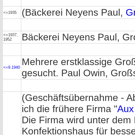
(Bäckerei Neyens Paul,
G
<=1935
Bäckerei Neyens Paul, G
<=1937,
1952
Mehrere erstklassige Groß
<=9.1940
gesucht. Paul Owin, Groß
(Geschäftsübernahme - A
ich die frühere Firma "
Aux 
Die Firma wird unter de
Konfektionshaus für bess