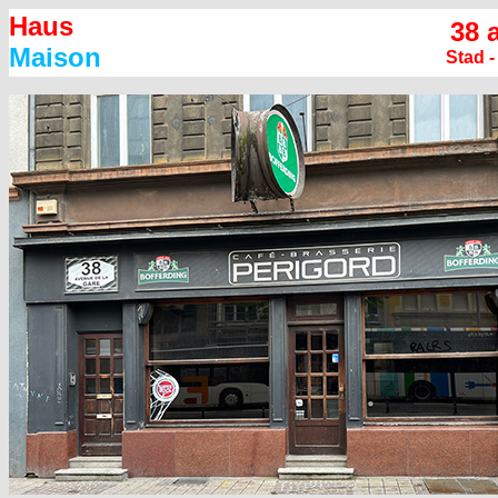
Haus
38 
Maison
Stad 