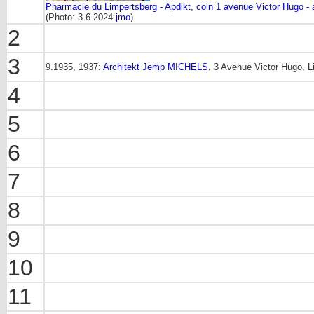
Pharmacie du Limpertsberg - Apdikt, coin 1 avenue Victor Hugo - 
(Photo: 3.6.2024
jmo
)
2
3
9.1935, 1937:
Architekt Jemp MICHELS
, 3 Avenue Victor Hugo, L
4
5
6
7
8
9
10
11