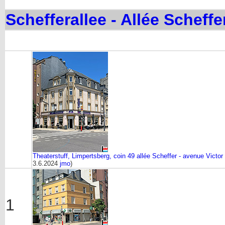
Schefferallee - Allée Scheffe
Thea
terstuff,
Limpertsberg, coin 49 allée Scheffer - avenue Victo
3.6.2024
jmo
)
1