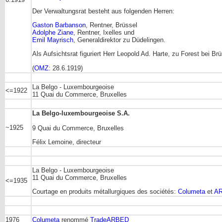
Der Verwaltungsrat besteht aus folgenden Herren:
Gaston Barbanson
, Rentner, Brüssel
Adolphe Ziane
, Rentner, Ixelles und
Emil Mayrisch
, Generaldirektor zu Düdelingen.
Als Aufsichtsrat figuriert Herr Leopold Ad. Harte, zu Forest bei Brü
(
OMZ
: 28.6.1919)
La Belgo - Luxembourgeoise
<=1922
11 Quai du Commerce, Bruxelles
La Belgo-luxembourgeoise S.A.
~1925
9 Quai du Commerce, Bruxelles
Félix Lemoine, directeur
La Belgo - Luxembourgeoise
11 Quai du Commerce, Bruxelles
<=1935
Courtage en produits métallurgiques des sociétés:
Columeta
et
A
1976
Columeta
renommé
TradeARBED