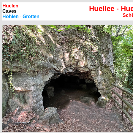
Huelen
Huellee - Hue
Caves
Schë
Höhlen - Grotten