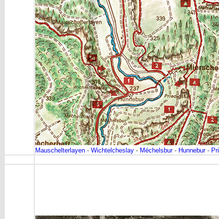
Mauschelterlayen
-
Wichtelcheslay
-
Méchelsbur
-
Hunnebur
-
Pri