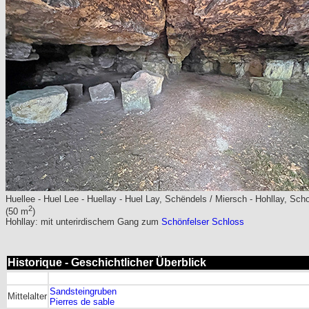
Huellee - Huel Lee - Huellay - Huel Lay, Schëndels / Miersch - Hohllay, Sch
2
(50 m
)
Hohllay: mit unterirdischem Gang zum
Schönfelser Schloss
Historique - Geschichtlicher Überblick
Sandsteingruben
Mittelalter
Pierres de sable