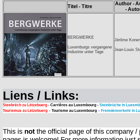
Author - A
Titel - Titre
- Auto
BERGWERKE
Jérôme Kone
Luxemburgs vergangene
Jean-Louis St
Industrie unter Tage
Liens / Links:
Steebrëch zu Lëtzebuerg
- Carrières au Luxembourg -
Steinbrüche in Luxem
-
-
Tourismus zu Lëtzebuerg
Tourisme au Luxembourg
Fremdenverkehr in L
This is
not
the official page of this company /
pages is welcome! For more information just