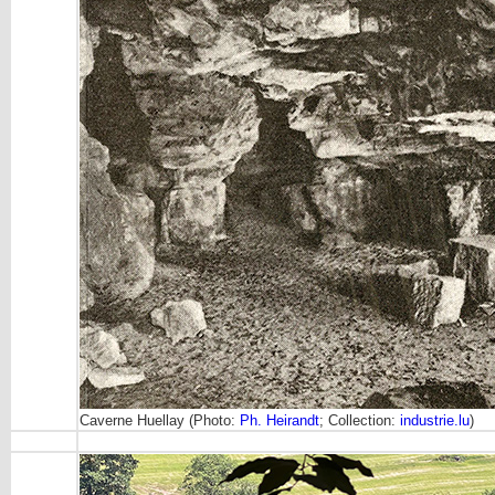
Caverne Huellay (Photo:
Ph. Heirandt
; Collection:
industrie.lu
)